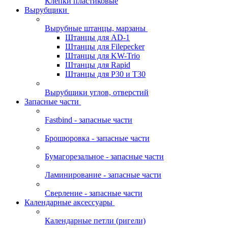
Клепки пластиковые
Вырубщики
Вырубные штанцы, марзаны
Штанцы для AD-1
Штанцы для Filepecker
Штанцы для KW-Trio
Штанцы для Rapid
Штанцы для Р30 и Т30
Вырубщики углов, отверстий
Запасные части
Fastbind - запасные части
Брошюровка - запасные части
Бумагорезальное - запасные части
Ламинирование - запасные части
Сверление - запасные части
Календарные аксессуары
Календарные петли (ригели)