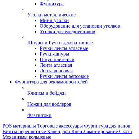
Фурнитура
Уголки металлические
Мини-уголки
Оборудование для установки уголков
Уголки для ежедневников
Шнуры и Ручки декоративные
Ручки-ленты атласные
Ручки-шнуры
Шнур плетёный
Лента атласная
Лента репсовая
Ручки-ленты репсовые
Фурнитура для рекламоносителей
Клипсы и бeйджи
Ножки для воблеров
Флагштоки
POS материалы
Торговые аксессуары
Фурнитура для папок
Винты переплетные
Календари
Клей
Ламинирование
Скотч
Механизмы кольцевые