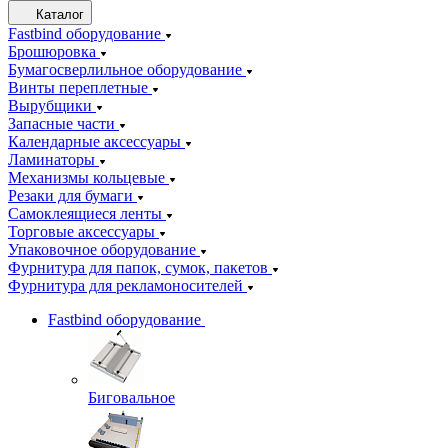
Каталог
Fastbind оборудование
Брошюровка
Бумагосверлильное оборудование
Винты переплетные
Вырубщики
Запасные части
Календарные аксессуары
Ламинаторы
Механизмы кольцевые
Резаки для бумаги
Самоклеящиеся ленты
Торговые аксессуары
Упаковочное оборудование
Фурнитура для папок, сумок, пакетов
Фурнитура для рекламоносителей
Fastbind оборудование
Биговальное