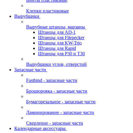
Винты пластиковые
Клепки пластиковые
Вырубщики
Вырубные штанцы, марзаны
Штанцы для AD-1
Штанцы для Filepecker
Штанцы для KW-Trio
Штанцы для Rapid
Штанцы для Р30 и Т30
Вырубщики углов, отверстий
Запасные части
Fastbind - запасные части
Брошюровка - запасные части
Бумагорезальное - запасные части
Ламинирование - запасные части
Сверление - запасные части
Календарные аксессуары