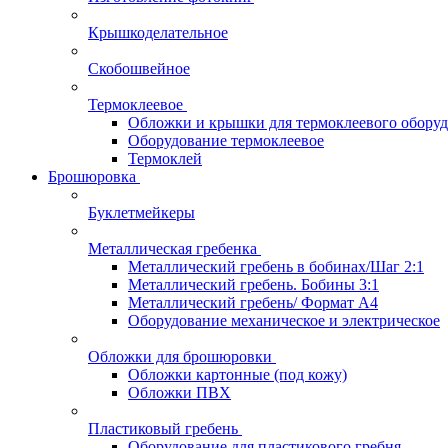
Крышкоделательное
Скобошвейное
Термоклеевое
Обложки и крышки для термоклеевого обору
Оборудование термоклеевое
Термоклей
Брошюровка
Буклетмейкеры
Металлическая гребенка
Металлический гребень в бобинах/Шаг 2:1
Металлический гребень. Бобины 3:1
Металлический гребень/ Формат А4
Оборудование механическое и электрическое
Обложки для брошюровки
Обложки картонные (под кожу)
Обложки ПВХ
Пластиковый гребень
Оборудование для пластикового гребня