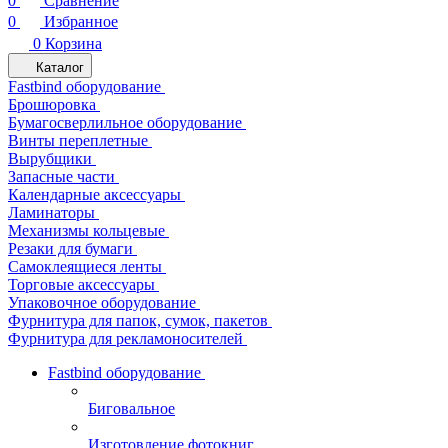
0
Сравнение
0
Избранное
0
Корзина
Каталог
Fastbind оборудование
Брошюровка
Бумагосверлильное оборудование
Винты переплетные
Вырубщики
Запасные части
Календарные аксессуары
Ламинаторы
Механизмы кольцевые
Резаки для бумаги
Самоклеящиеся ленты
Торговые аксессуары
Упаковочное оборудование
Фурнитура для папок, сумок, пакетов
Фурнитура для рекламоносителей
Fastbind оборудование
Биговальное
Изготовление фотокниг