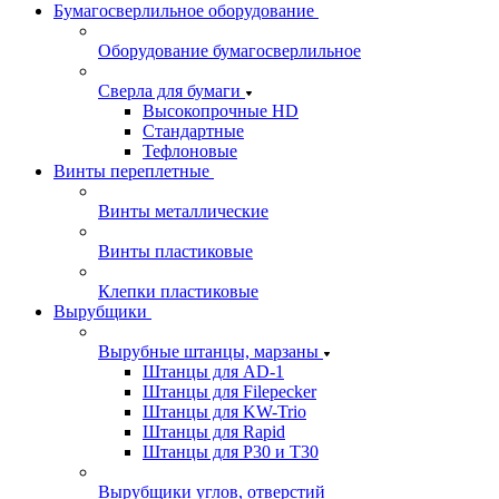
Бумагосверлильное оборудование
Оборудование бумагосверлильное
Сверла для бумаги
Высокопрочные HD
Стандартные
Тефлоновые
Винты переплетные
Винты металлические
Винты пластиковые
Клепки пластиковые
Вырубщики
Вырубные штанцы, марзаны
Штанцы для AD-1
Штанцы для Filepecker
Штанцы для KW-Trio
Штанцы для Rapid
Штанцы для Р30 и Т30
Вырубщики углов, отверстий