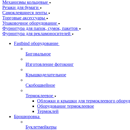
Механизмы кольцевые
Резаки для бумаги
Самоклеящиеся ленты
Торговые аксессуары
Упаковочное оборудование
Фурнитура для папок, сумок, пакетов
Фурнитура для рекламоносителей
Fastbind оборудование
Биговальное
Изготовление фотокниг
Крышкоделательное
Скобошвейное
Термоклеевое
Обложки и крышки для термоклеевого обору
Оборудование термоклеевое
Термоклей
Брошюровка
Буклетмейкеры