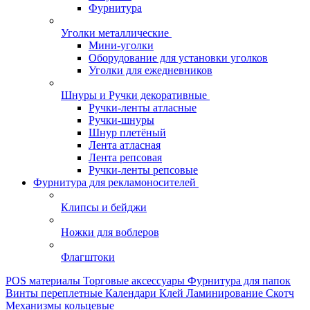
Фурнитура
Уголки металлические
Мини-уголки
Оборудование для установки уголков
Уголки для ежедневников
Шнуры и Ручки декоративные
Ручки-ленты атласные
Ручки-шнуры
Шнур плетёный
Лента атласная
Лента репсовая
Ручки-ленты репсовые
Фурнитура для рекламоносителей
Клипсы и бeйджи
Ножки для воблеров
Флагштоки
POS материалы
Торговые аксессуары
Фурнитура для папок
Винты переплетные
Календари
Клей
Ламинирование
Скотч
Механизмы кольцевые