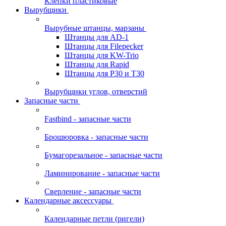
Клепки пластиковые
Вырубщики
Вырубные штанцы, марзаны
Штанцы для AD-1
Штанцы для Filepecker
Штанцы для KW-Trio
Штанцы для Rapid
Штанцы для Р30 и Т30
Вырубщики углов, отверстий
Запасные части
Fastbind - запасные части
Брошюровка - запасные части
Бумагорезальное - запасные части
Ламинирование - запасные части
Сверление - запасные части
Календарные аксессуары
Календарные петли (ригели)