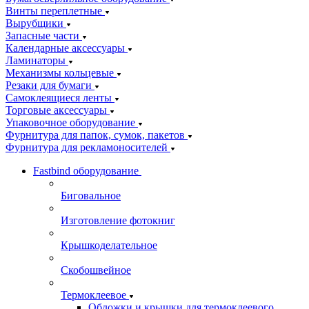
Винты переплетные
Вырубщики
Запасные части
Календарные аксессуары
Ламинаторы
Механизмы кольцевые
Резаки для бумаги
Самоклеящиеся ленты
Торговые аксессуары
Упаковочное оборудование
Фурнитура для папок, сумок, пакетов
Фурнитура для рекламоносителей
Fastbind оборудование
Биговальное
Изготовление фотокниг
Крышкоделательное
Скобошвейное
Термоклеевое
Обложки и крышки для термоклеевого