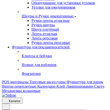
Оборудование для установки уголков
Уголки для ежедневников
Шнуры и Ручки декоративные
Ручки-ленты атласные
Ручки-шнуры
Шнур плетёный
Лента атласная
Лента репсовая
Ручки-ленты репсовые
Фурнитура для рекламоносителей
Клипсы и бeйджи
Ножки для воблеров
Флагштоки
POS материалы
Торговые аксессуары
Фурнитура для папок
Винты переплетные
Календари
Клей
Ламинирование
Скотч
Механизмы кольцевые
Каталог