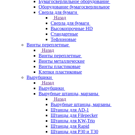
Бумагосверлильное оборудование
Оборудование бумагосверлильное
Сверла для бумаги
Назад
Сверла для бумаги
Высокопрочные HD
Стандартные
Тефлоновые
Винты переплетные
Назад
Винты переплетные
Винты металлические
Винты пластиковые
Клепки пластиковые
Вырубщики
Назад
Вырубщики
Вырубные штанцы, марзаны
Назад
Вырубные штанцы, марзаны
Штанцы для AD-1
Штанцы для Filepecker
Штанцы для KW-Trio
Штанцы для Rapid
Штанцы для Р30 и Т30