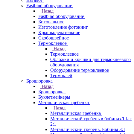
Каталог
Fastbind оборудование
Назад
Fastbind оборудование
Биговальное
Изготовление фотокниг
Крышкоделательное
Скобошвейное
Термоклеевое
Назад
Термоклеевое
Обложки и крышки для термоклеевого
оборудования
Оборудование термоклеевое
Термоклей
Брошюровка
Назад
Брошюровка
Буклетмейкеры
Металлическая гребенка
Назад
Металлическая гребенка
Металлический гребень в бобинах/Шаг
2:1
Металлический гребень. Бобины 3:1