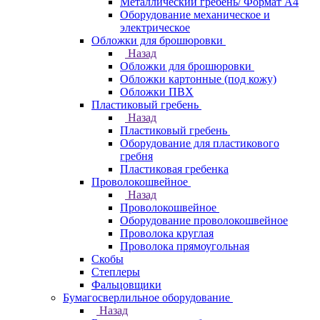
Металлический гребень/ Формат А4
Оборудование механическое и
электрическое
Обложки для брошюровки
Назад
Обложки для брошюровки
Обложки картонные (под кожу)
Обложки ПВХ
Пластиковый гребень
Назад
Пластиковый гребень
Оборудование для пластикового
гребня
Пластиковая гребенка
Проволокошвейное
Назад
Проволокошвейное
Оборудование проволокошвейное
Проволока круглая
Проволока прямоугольная
Скобы
Степлеры
Фальцовщики
Бумагосверлильное оборудование
Назад