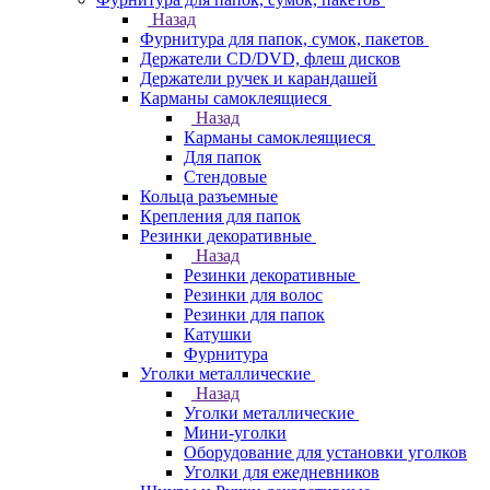
Назад
Фурнитура для папок, сумок, пакетов
Держатели CD/DVD, флеш дисков
Держатели ручек и карандашей
Карманы самоклеящиеся
Назад
Карманы самоклеящиеся
Для папок
Стендовые
Кольца разъемные
Крепления для папок
Резинки декоративные
Назад
Резинки декоративные
Резинки для волос
Резинки для папок
Катушки
Фурнитура
Уголки металлические
Назад
Уголки металлические
Мини-уголки
Оборудование для установки уголков
Уголки для ежедневников