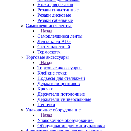
Ножи для резаков
Резаки гильотинные
Резаки дисковые
Резаки сабельные
Самоклеящиеся ленты
Назад
Самоклеящиеся ленты
Лента-клей ATG
Скотч пакетный
Термоскотч
Торговые аксессуары
Назад
Торговые аксессуары
Клейкие точки
Подвесы для стеллажей
Держатели ценников
Крючки
Держатели потолочные
Держатели универсальные
Цепочки
Упаковочное оборудование
Назад
Упаковочное оборудование
Оборудование для миниупаковки
Фурнитура для папок, сумок, пакетов