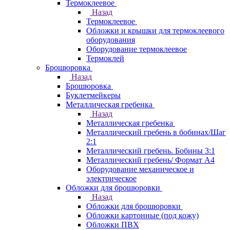
Термоклеевое
Назад
Термоклеевое
Обложки и крышки для термоклеевого
оборудования
Оборудование термоклеевое
Термоклей
Брошюровка
Назад
Брошюровка
Буклетмейкеры
Металлическая гребенка
Назад
Металлическая гребенка
Металлический гребень в бобинах/Шаг
2:1
Металлический гребень. Бобины 3:1
Металлический гребень/ Формат А4
Оборудование механическое и
электрическое
Обложки для брошюровки
Назад
Обложки для брошюровки
Обложки картонные (под кожу)
Обложки ПВХ