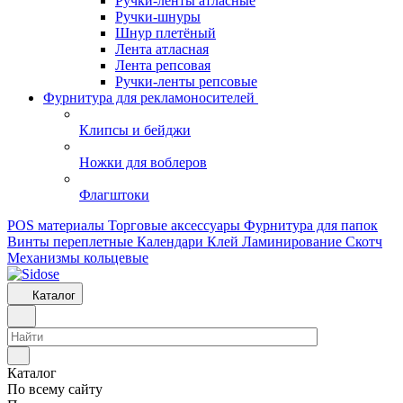
Ручки-ленты атласные
Ручки-шнуры
Шнур плетёный
Лента атласная
Лента репсовая
Ручки-ленты репсовые
Фурнитура для рекламоносителей
Клипсы и бeйджи
Ножки для воблеров
Флагштоки
POS материалы
Торговые аксессуары
Фурнитура для папок
Винты переплетные
Календари
Клей
Ламинирование
Скотч
Механизмы кольцевые
Каталог
Каталог
По всему сайту