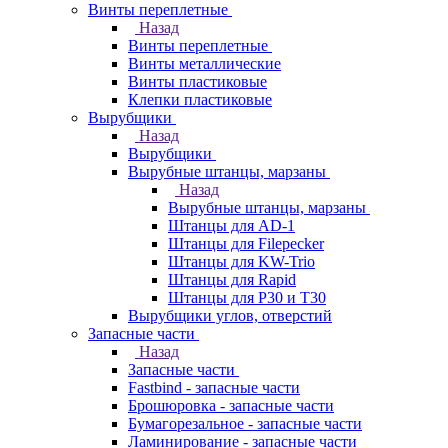
Винты переплетные
Назад
Винты переплетные
Винты металлические
Винты пластиковые
Клепки пластиковые
Вырубщики
Назад
Вырубщики
Вырубные штанцы, марзаны
Назад
Вырубные штанцы, марзаны
Штанцы для AD-1
Штанцы для Filepecker
Штанцы для KW-Trio
Штанцы для Rapid
Штанцы для Р30 и Т30
Вырубщики углов, отверстий
Запасные части
Назад
Запасные части
Fastbind - запасные части
Брошюровка - запасные части
Бумагорезальное - запасные части
Ламинирование - запасные части