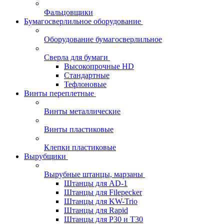
Фальцовщики
Бумагосверлильное оборудование
Оборудование бумагосверлильное
Сверла для бумаги
Высокопрочные HD
Стандартные
Тефлоновые
Винты переплетные
Винты металлические
Винты пластиковые
Клепки пластиковые
Вырубщики
Вырубные штанцы, марзаны
Штанцы для AD-1
Штанцы для Filepecker
Штанцы для KW-Trio
Штанцы для Rapid
Штанцы для Р30 и Т30