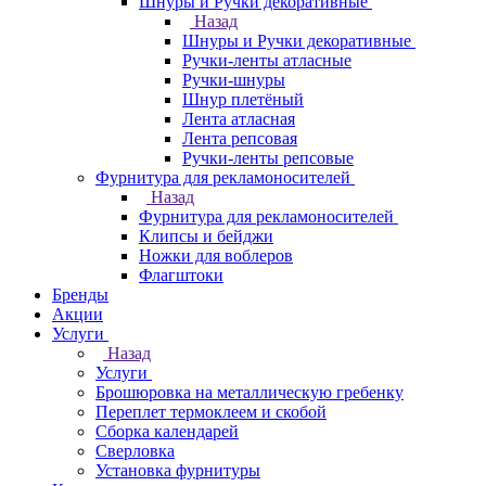
Шнуры и Ручки декоративные
Назад
Шнуры и Ручки декоративные
Ручки-ленты атласные
Ручки-шнуры
Шнур плетёный
Лента атласная
Лента репсовая
Ручки-ленты репсовые
Фурнитура для рекламоносителей
Назад
Фурнитура для рекламоносителей
Клипсы и бeйджи
Ножки для воблеров
Флагштоки
Бренды
Акции
Услуги
Назад
Услуги
Брошюровка на металлическую гребенку
Переплет термоклеем и скобой
Сборка календарей
Сверловка
Установка фурнитуры