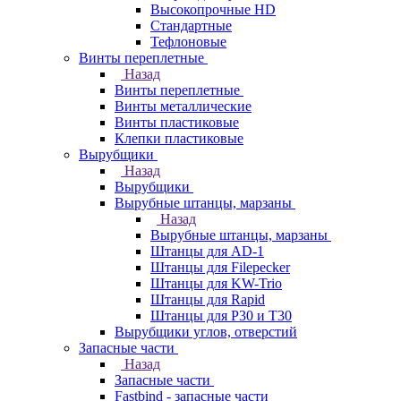
Высокопрочные HD
Стандартные
Тефлоновые
Винты переплетные
Назад
Винты переплетные
Винты металлические
Винты пластиковые
Клепки пластиковые
Вырубщики
Назад
Вырубщики
Вырубные штанцы, марзаны
Назад
Вырубные штанцы, марзаны
Штанцы для AD-1
Штанцы для Filepecker
Штанцы для KW-Trio
Штанцы для Rapid
Штанцы для Р30 и Т30
Вырубщики углов, отверстий
Запасные части
Назад
Запасные части
Fastbind - запасные части