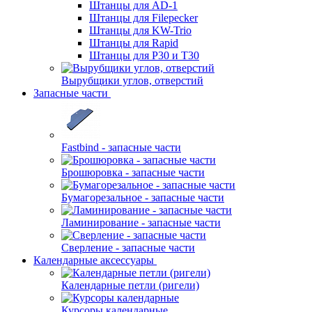
Штанцы для AD-1
Штанцы для Filepecker
Штанцы для KW-Trio
Штанцы для Rapid
Штанцы для Р30 и Т30
Вырубщики углов, отверстий
Запасные части
Fastbind - запасные части
Брошюровка - запасные части
Бумагорезальное - запасные части
Ламинирование - запасные части
Сверление - запасные части
Календарные аксессуары
Календарные петли (ригели)
Курсоры календарные