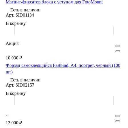
Магнит-фиксатор блока c уступом для FotoMount
Есть в наличии
Арт.
SID01134
В корзину
Акция
10 030 ₽
Форзац самоклеящийся Fastbind, А4, портрет, черный (100
шт)
Есть в наличии
Арт.
SID02157
В корзину
12 000 ₽