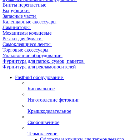
Винты переплетные
Вырубщики
Запасные части
Календарные аксессуары
Ламинаторы
Механизмы кольцевые
Резаки для бумаги
Самоклеящиеся ленты
Торговые аксессуары
Упаковочное оборудование
Фурнитура для папок, сумок, пакетов
Фурнитура для рекламоносителей
Fastbind оборудование
Биговальное
Изготовление фотокниг
Крышкоделательное
Скобошвейное
Термоклеевое
Обложки и крышки для термоклеевого