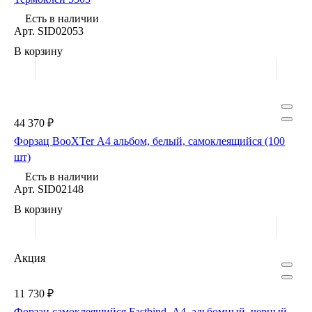
Есть в наличии
Арт.
SID02053
В корзину
44 370 ₽
Форзац BooXTer А4 альбом, белый, самоклеящийся (100
шт)
Есть в наличии
Арт.
SID02148
В корзину
Акция
11 730 ₽
Форзац самоклеящийся Fastbind, А4, альбомный, черный