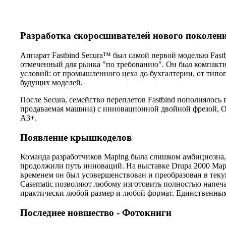
Разработка скоросшивателей нового поколен
Аппарат Fastbind Secura™ был самой первой моделью Fastb
отмеченный для рынка "по требованию". Он был компакт
условий: от промышленного цеха до бухгалтерии, от типо
будущих моделей.
После Secura, семейство переплетов Fastbind пополнялось
продаваемая машина) с инновационной двойной фрезой, O
A3+.
Появление крышкоделов
Команда разработчиков Maping была слишком амбициозна
продолжили путь инноваций. На выставке Drupa 2000 Ma
временем он был усовершенствован и преобразован в тек
Casematic позволяют любому изготовить полностью напеч
практически любой размер и любой формат. Единственным
Последнее новшество - Фотокниги