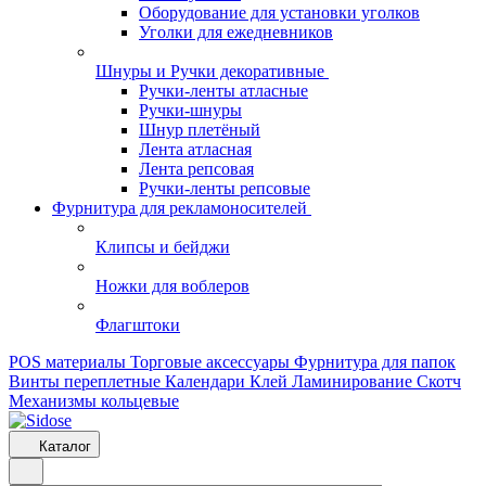
Оборудование для установки уголков
Уголки для ежедневников
Шнуры и Ручки декоративные
Ручки-ленты атласные
Ручки-шнуры
Шнур плетёный
Лента атласная
Лента репсовая
Ручки-ленты репсовые
Фурнитура для рекламоносителей
Клипсы и бeйджи
Ножки для воблеров
Флагштоки
POS материалы
Торговые аксессуары
Фурнитура для папок
Винты переплетные
Календари
Клей
Ламинирование
Скотч
Механизмы кольцевые
Каталог