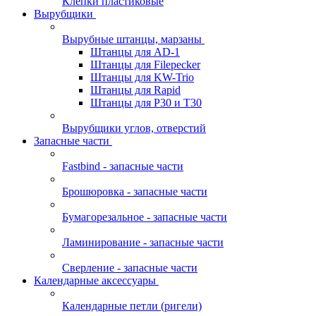
Клепки пластиковые
Вырубщики
Вырубные штанцы, марзаны
Штанцы для AD-1
Штанцы для Filepecker
Штанцы для KW-Trio
Штанцы для Rapid
Штанцы для Р30 и Т30
Вырубщики углов, отверстий
Запасные части
Fastbind - запасные части
Брошюровка - запасные части
Бумагорезальное - запасные части
Ламинирование - запасные части
Сверление - запасные части
Календарные аксессуары
Календарные петли (ригели)