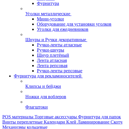
Фурнитура
Уголки металлические
Мини-уголки
Оборудование для установки уголков
Уголки для ежедневников
Шнуры и Ручки декоративные
Ручки-ленты атласные
Ручки-шнуры
Шнур плетёный
Лента атласная
Лента репсовая
Ручки-ленты репсовые
Фурнитура для рекламоносителей
Клипсы и бeйджи
Ножки для воблеров
Флагштоки
POS материалы
Торговые аксессуары
Фурнитура для папок
Винты переплетные
Календари
Клей
Ламинирование
Скотч
Механизмы кольцевые