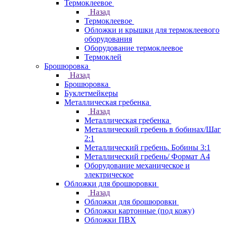
Термоклеевое
Назад
Термоклеевое
Обложки и крышки для термоклеевого
оборудования
Оборудование термоклеевое
Термоклей
Брошюровка
Назад
Брошюровка
Буклетмейкеры
Металлическая гребенка
Назад
Металлическая гребенка
Металлический гребень в бобинах/Шаг
2:1
Металлический гребень. Бобины 3:1
Металлический гребень/ Формат А4
Оборудование механическое и
электрическое
Обложки для брошюровки
Назад
Обложки для брошюровки
Обложки картонные (под кожу)
Обложки ПВХ