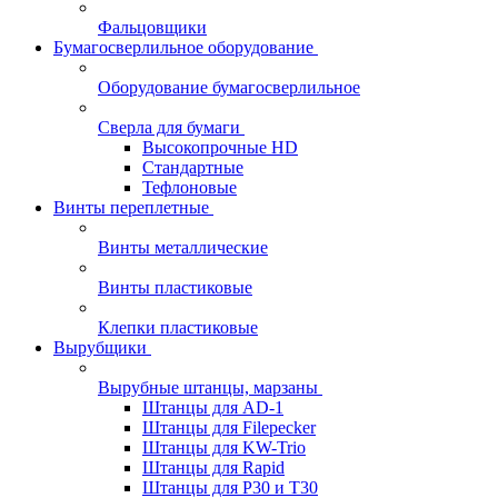
Фальцовщики
Бумагосверлильное оборудование
Оборудование бумагосверлильное
Сверла для бумаги
Высокопрочные HD
Стандартные
Тефлоновые
Винты переплетные
Винты металлические
Винты пластиковые
Клепки пластиковые
Вырубщики
Вырубные штанцы, марзаны
Штанцы для AD-1
Штанцы для Filepecker
Штанцы для KW-Trio
Штанцы для Rapid
Штанцы для Р30 и Т30