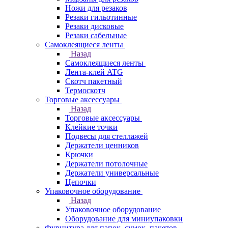
Ножи для резаков
Резаки гильотинные
Резаки дисковые
Резаки сабельные
Самоклеящиеся ленты
Назад
Самоклеящиеся ленты
Лента-клей ATG
Скотч пакетный
Термоскотч
Торговые аксессуары
Назад
Торговые аксессуары
Клейкие точки
Подвесы для стеллажей
Держатели ценников
Крючки
Держатели потолочные
Держатели универсальные
Цепочки
Упаковочное оборудование
Назад
Упаковочное оборудование
Оборудование для миниупаковки
Фурнитура для папок, сумок, пакетов