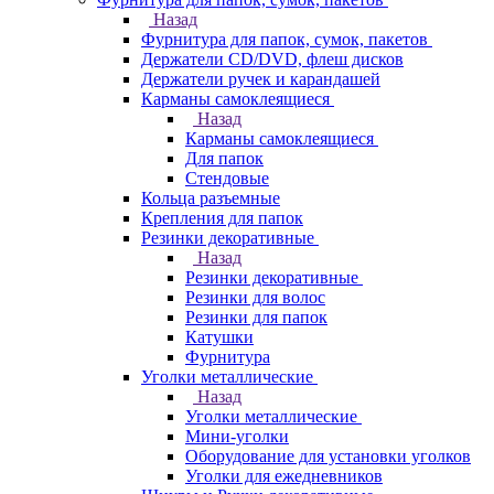
Назад
Фурнитура для папок, сумок, пакетов
Держатели CD/DVD, флеш дисков
Держатели ручек и карандашей
Карманы самоклеящиеся
Назад
Карманы самоклеящиеся
Для папок
Стендовые
Кольца разъемные
Крепления для папок
Резинки декоративные
Назад
Резинки декоративные
Резинки для волос
Резинки для папок
Катушки
Фурнитура
Уголки металлические
Назад
Уголки металлические
Мини-уголки
Оборудование для установки уголков
Уголки для ежедневников