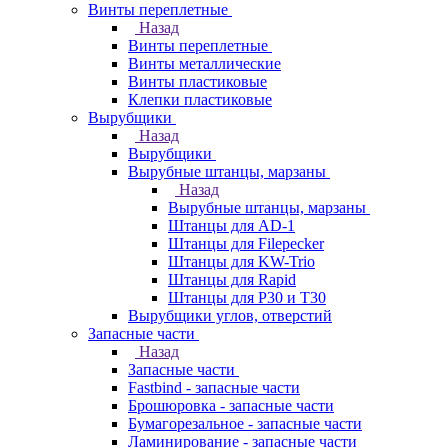
Винты переплетные
Назад
Винты переплетные
Винты металлические
Винты пластиковые
Клепки пластиковые
Вырубщики
Назад
Вырубщики
Вырубные штанцы, марзаны
Назад
Вырубные штанцы, марзаны
Штанцы для AD-1
Штанцы для Filepecker
Штанцы для KW-Trio
Штанцы для Rapid
Штанцы для Р30 и Т30
Вырубщики углов, отверстий
Запасные части
Назад
Запасные части
Fastbind - запасные части
Брошюровка - запасные части
Бумагорезальное - запасные части
Ламинирование - запасные части