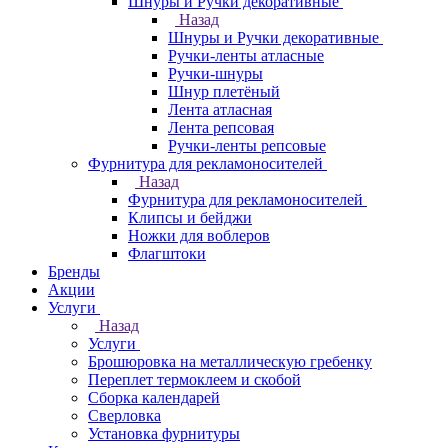
Шнуры и Ручки декоративные
Назад
Шнуры и Ручки декоративные
Ручки-ленты атласные
Ручки-шнуры
Шнур плетёный
Лента атласная
Лента репсовая
Ручки-ленты репсовые
Фурнитура для рекламоносителей
Назад
Фурнитура для рекламоносителей
Клипсы и бeйджи
Ножки для воблеров
Флагштоки
Бренды
Акции
Услуги
Назад
Услуги
Брошюровка на металлическую гребенку
Переплет термоклеем и скобой
Сборка календарей
Сверловка
Установка фурнитуры