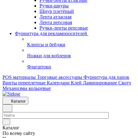
Ручки-ленты атласные
Ручки-шнуры
Шнур плетёный
Лента атласная
Лента репсовая
Ручки-ленты репсовые
Фурнитура для рекламоносителей
Клипсы и бeйджи
Ножки для воблеров
Флагштоки
POS материалы
Торговые аксессуары
Фурнитура для папок
Винты переплетные
Календари
Клей
Ламинирование
Скотч
Механизмы кольцевые
Каталог
Каталог
По всему сайту