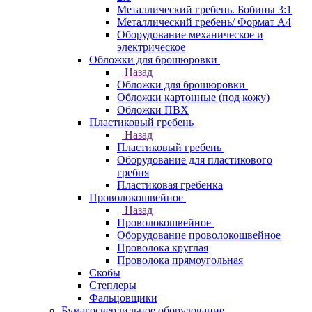
Металлический гребень. Бобины 3:1
Металлический гребень/ Формат А4
Оборудование механическое и
электрическое
Обложки для брошюровки
Назад
Обложки для брошюровки
Обложки картонные (под кожу)
Обложки ПВХ
Пластиковый гребень
Назад
Пластиковый гребень
Оборудование для пластикового
гребня
Пластиковая гребенка
Проволокошвейное
Назад
Проволокошвейное
Оборудование проволокошвейное
Проволока круглая
Проволока прямоугольная
Скобы
Степлеры
Фальцовщики
Бумагосверлильное оборудование