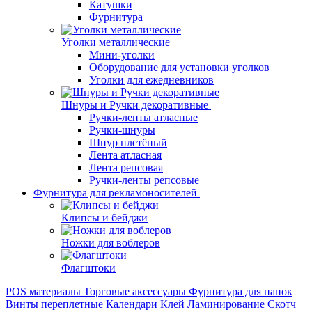
Катушки
Фурнитура
Уголки металлические
Мини-уголки
Оборудование для установки уголков
Уголки для ежедневников
Шнуры и Ручки декоративные
Ручки-ленты атласные
Ручки-шнуры
Шнур плетёный
Лента атласная
Лента репсовая
Ручки-ленты репсовые
Фурнитура для рекламоносителей
Клипсы и бeйджи
Ножки для воблеров
Флагштоки
POS материалы
Торговые аксессуары
Фурнитура для папок
Винты переплетные
Календари
Клей
Ламинирование
Скотч