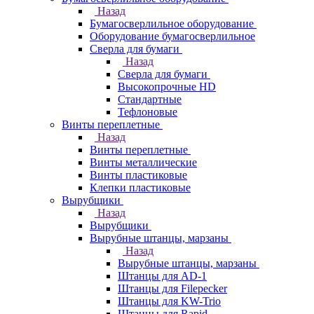
Назад
Бумагосверлильное оборудование
Оборудование бумагосверлильное
Сверла для бумаги
Назад
Сверла для бумаги
Высокопрочные HD
Стандартные
Тефлоновые
Винты переплетные
Назад
Винты переплетные
Винты металлические
Винты пластиковые
Клепки пластиковые
Вырубщики
Назад
Вырубщики
Вырубные штанцы, марзаны
Назад
Вырубные штанцы, марзаны
Штанцы для AD-1
Штанцы для Filepecker
Штанцы для KW-Trio
Штанцы для Rapid