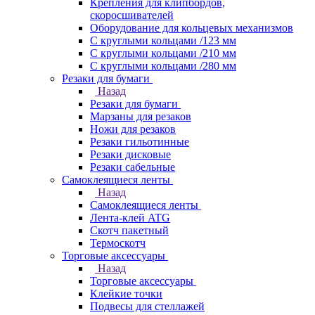
Крепления для клипбордов,
скоросшивателей
Оборудование для кольцевых механизмов
С круглыми кольцами /123 мм
С круглыми кольцами /210 мм
С круглыми кольцами /280 мм
Резаки для бумаги
Назад
Резаки для бумаги
Марзаны для резаков
Ножи для резаков
Резаки гильотинные
Резаки дисковые
Резаки сабельные
Самоклеящиеся ленты
Назад
Самоклеящиеся ленты
Лента-клей ATG
Скотч пакетный
Термоскотч
Торговые аксессуары
Назад
Торговые аксессуары
Клейкие точки
Подвесы для стеллажей