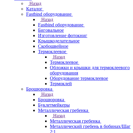
Назад
Каталог
Fastbind оборудование
Назад
Fastbind оборудование
Биговальное
Изготовление фотокниг
Крышкоделательное
Скобошвейное
Термоклеевое
Назад
Термоклеевое
Обложки и крышки для термоклеевого
оборудования
Оборудование термоклеевое
Термоклей
Брошюровка
Назад
Брошюровка
Буклетмейкеры
Металлическая гребенка
Назад
Металлическая гребенка
Металлический гребень в бобинах/Шаг
2:1