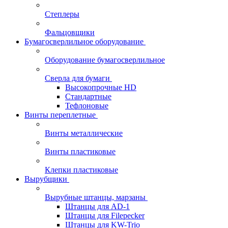
Степлеры
Фальцовщики
Бумагосверлильное оборудование
Оборудование бумагосверлильное
Сверла для бумаги
Высокопрочные HD
Стандартные
Тефлоновые
Винты переплетные
Винты металлические
Винты пластиковые
Клепки пластиковые
Вырубщики
Вырубные штанцы, марзаны
Штанцы для AD-1
Штанцы для Filepecker
Штанцы для KW-Trio