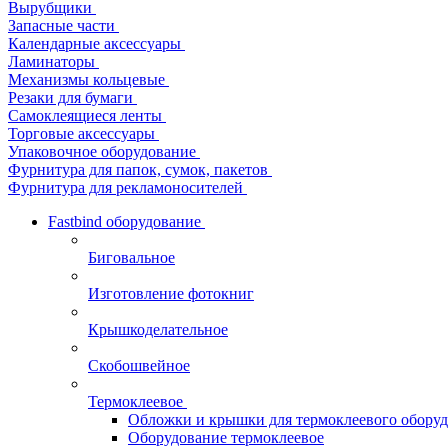
Вырубщики
Запасные части
Календарные аксессуары
Ламинаторы
Механизмы кольцевые
Резаки для бумаги
Самоклеящиеся ленты
Торговые аксессуары
Упаковочное оборудование
Фурнитура для папок, сумок, пакетов
Фурнитура для рекламоносителей
Fastbind оборудование
Биговальное
Изготовление фотокниг
Крышкоделательное
Скобошвейное
Термоклеевое
Обложки и крышки для термоклеевого обору
Оборудование термоклеевое