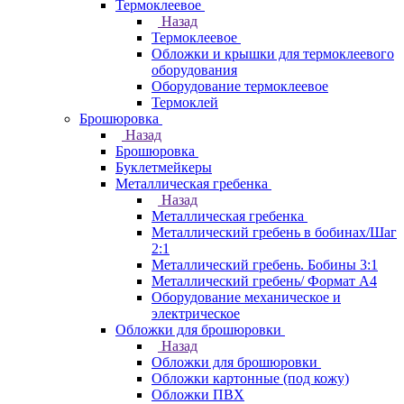
Термоклеевое
Назад
Термоклеевое
Обложки и крышки для термоклеевого
оборудования
Оборудование термоклеевое
Термоклей
Брошюровка
Назад
Брошюровка
Буклетмейкеры
Металлическая гребенка
Назад
Металлическая гребенка
Металлический гребень в бобинах/Шаг
2:1
Металлический гребень. Бобины 3:1
Металлический гребень/ Формат А4
Оборудование механическое и
электрическое
Обложки для брошюровки
Назад
Обложки для брошюровки
Обложки картонные (под кожу)
Обложки ПВХ