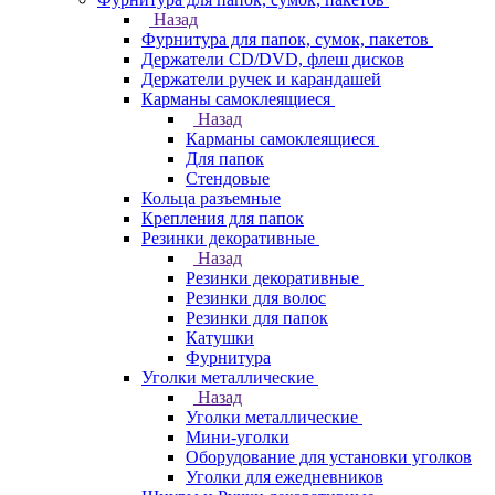
Назад
Фурнитура для папок, сумок, пакетов
Держатели CD/DVD, флеш дисков
Держатели ручек и карандашей
Карманы самоклеящиеся
Назад
Карманы самоклеящиеся
Для папок
Стендовые
Кольца разъемные
Крепления для папок
Резинки декоративные
Назад
Резинки декоративные
Резинки для волос
Резинки для папок
Катушки
Фурнитура
Уголки металлические
Назад
Уголки металлические
Мини-уголки
Оборудование для установки уголков
Уголки для ежедневников