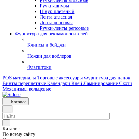
Ручки-ленты атласные
Ручки-шнуры
Шнур плетёный
Лента атласная
Лента репсовая
Ручки-ленты репсовые
Фурнитура для рекламоносителей
Клипсы и бeйджи
Ножки для воблеров
Флагштоки
POS материалы
Торговые аксессуары
Фурнитура для папок
Винты переплетные
Календари
Клей
Ламинирование
Скотч
Механизмы кольцевые
Каталог
Каталог
По всему сайту