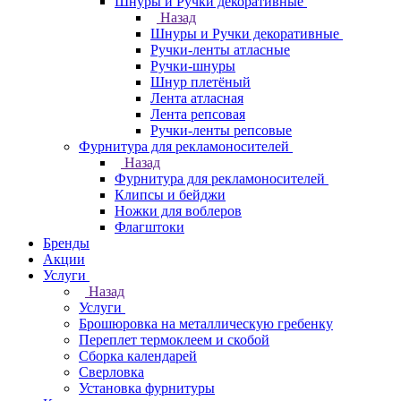
Шнуры и Ручки декоративные
Назад
Шнуры и Ручки декоративные
Ручки-ленты атласные
Ручки-шнуры
Шнур плетёный
Лента атласная
Лента репсовая
Ручки-ленты репсовые
Фурнитура для рекламоносителей
Назад
Фурнитура для рекламоносителей
Клипсы и бeйджи
Ножки для воблеров
Флагштоки
Бренды
Акции
Услуги
Назад
Услуги
Брошюровка на металлическую гребенку
Переплет термоклеем и скобой
Сборка календарей
Сверловка
Установка фурнитуры