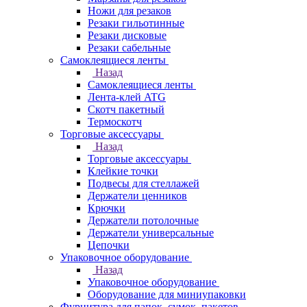
Ножи для резаков
Резаки гильотинные
Резаки дисковые
Резаки сабельные
Самоклеящиеся ленты
Назад
Самоклеящиеся ленты
Лента-клей ATG
Скотч пакетный
Термоскотч
Торговые аксессуары
Назад
Торговые аксессуары
Клейкие точки
Подвесы для стеллажей
Держатели ценников
Крючки
Держатели потолочные
Держатели универсальные
Цепочки
Упаковочное оборудование
Назад
Упаковочное оборудование
Оборудование для миниупаковки
Фурнитура для папок, сумок, пакетов