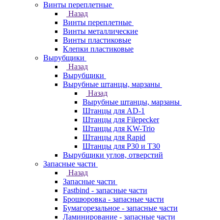
Винты переплетные
Назад
Винты переплетные
Винты металлические
Винты пластиковые
Клепки пластиковые
Вырубщики
Назад
Вырубщики
Вырубные штанцы, марзаны
Назад
Вырубные штанцы, марзаны
Штанцы для AD-1
Штанцы для Filepecker
Штанцы для KW-Trio
Штанцы для Rapid
Штанцы для Р30 и Т30
Вырубщики углов, отверстий
Запасные части
Назад
Запасные части
Fastbind - запасные части
Брошюровка - запасные части
Бумагорезальное - запасные части
Ламинирование - запасные части