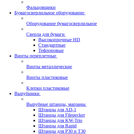
Фальцовщики
Бумагосверлильное оборудование
Оборудование бумагосверлильное
Сверла для бумаги
Высокопрочные HD
Стандартные
Тефлоновые
Винты переплетные
Винты металлические
Винты пластиковые
Клепки пластиковые
Вырубщики
Вырубные штанцы, марзаны
Штанцы для AD-1
Штанцы для Filepecker
Штанцы для KW-Trio
Штанцы для Rapid
Штанцы для Р30 и Т30