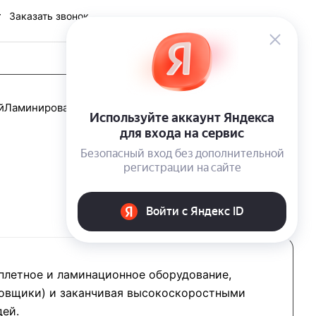
Заказать звонок
Каталог
й
Ламинирование
Скотч
Механизмы кольцевые
плетное и ламинационное оборудование,
ровщики) и заканчивая высокоскоростными
дей.