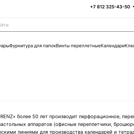
+7 812 325-43-50
уары
Фурнитура для папок
Винты переплетные
Календари
Кле
RENZ» более 50 лет производит перфорационное, пере
 настольных аппаратов (офисные переплетчики, брошю
скими линиями для производства календарей и тетра