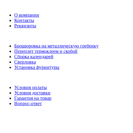
Компания
О компании
Контакты
Реквизиты
Услуги
Брошюровка на металлическую гребенку
Переплет термоклеем и скобой
Сборка календарей
Сверловка
Установка фурнитуры
Помощь
Условия оплаты
Условия доставки
Гарантия на товар
Вопрос-ответ
Блог
Акции
Бренды