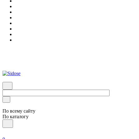
Заказать звонок
Профессиональная фурнитура и оборудование для полиграфии,
Каталог
По всему сайту
По каталогу
Войти