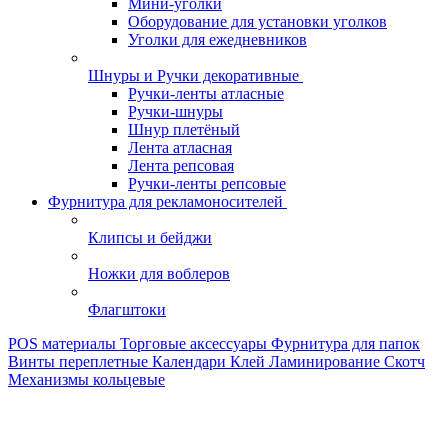
Мини-уголки
Оборудование для установки уголков
Уголки для ежедневников
Шнуры и Ручки декоративные
Ручки-ленты атласные
Ручки-шнуры
Шнур плетёный
Лента атласная
Лента репсовая
Ручки-ленты репсовые
Фурнитура для рекламоносителей
Клипсы и бeйджи
Ножки для воблеров
Флагштоки
POS материалы
Торговые аксессуары
Фурнитура для папок
Винты переплетные
Календари
Клей
Ламинирование
Скотч
Механизмы кольцевые