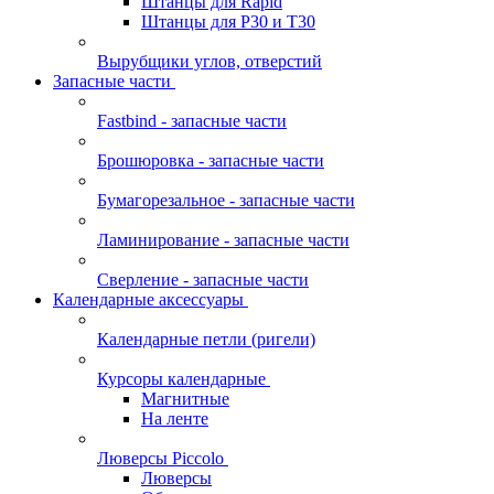
Штанцы для Rapid
Штанцы для Р30 и Т30
Вырубщики углов, отверстий
Запасные части
Fastbind - запасные части
Брошюровка - запасные части
Бумагорезальное - запасные части
Ламинирование - запасные части
Сверление - запасные части
Календарные аксессуары
Календарные петли (ригели)
Курсоры календарные
Магнитные
На ленте
Люверсы Piccolo
Люверсы