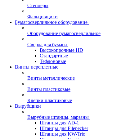
Степлеры
Фальцовщики
Бумагосверлильное оборудование
Оборудование бумагосверлильное
Сверла для бумаги
Высокопрочные HD
Стандартные
Тефлоновые
Винты переплетные
Винты металлические
Винты пластиковые
Клепки пластиковые
Вырубщики
Вырубные штанцы, марзаны
Штанцы для AD-1
Штанцы для Filepecker
Штанцы для KW-Trio