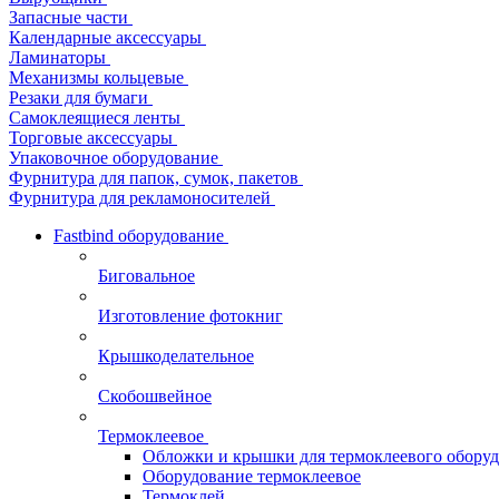
Запасные части
Календарные аксессуары
Ламинаторы
Механизмы кольцевые
Резаки для бумаги
Самоклеящиеся ленты
Торговые аксессуары
Упаковочное оборудование
Фурнитура для папок, сумок, пакетов
Фурнитура для рекламоносителей
Fastbind оборудование
Биговальное
Изготовление фотокниг
Крышкоделательное
Скобошвейное
Термоклеевое
Обложки и крышки для термоклеевого обору
Оборудование термоклеевое
Термоклей