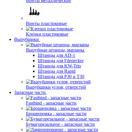
Винты металлические
Винты пластиковые
Клепки пластиковые
Вырубщики
Вырубные штанцы, марзаны
Штанцы для AD-1
Штанцы для Filepecker
Штанцы для KW-Trio
Штанцы для Rapid
Штанцы для Р30 и Т30
Вырубщики углов, отверстий
Запасные части
Fastbind - запасные части
Брошюровка - запасные части
Бумагорезальное - запасные части