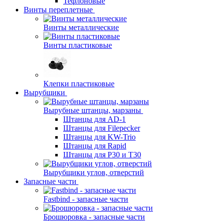
Тефлоновые
Винты переплетные
Винты металлические
Винты пластиковые
Клепки пластиковые
Вырубщики
Вырубные штанцы, марзаны
Штанцы для AD-1
Штанцы для Filepecker
Штанцы для KW-Trio
Штанцы для Rapid
Штанцы для Р30 и Т30
Вырубщики углов, отверстий
Запасные части
Fastbind - запасные части
Брошюровка - запасные части