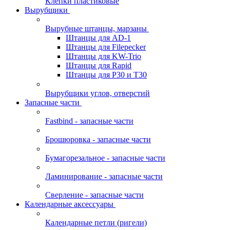
Клепки пластиковые
Вырубщики
Вырубные штанцы, марзаны
Штанцы для AD-1
Штанцы для Filepecker
Штанцы для KW-Trio
Штанцы для Rapid
Штанцы для Р30 и Т30
Вырубщики углов, отверстий
Запасные части
Fastbind - запасные части
Брошюровка - запасные части
Бумагорезальное - запасные части
Ламинирование - запасные части
Сверление - запасные части
Календарные аксессуары
Календарные петли (ригели)