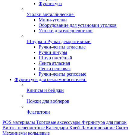
Фурнитура
Уголки металлические
Мини-уголки
Оборудование для установки уголков
Уголки для ежедневников
Шнуры и Ручки декоративные
Ручки-ленты атласные
Ручки-шнуры
Шнур плетёный
Лента атласная
Лента репсовая
Ручки-ленты репсовые
Фурнитура для рекламоносителей
Клипсы и бeйджи
Ножки для воблеров
Флагштоки
POS материалы
Торговые аксессуары
Фурнитура для папок
Винты переплетные
Календари
Клей
Ламинирование
Скотч
Механизмы кольцевые