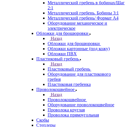
Металлический гребень в бобинах/Шаг
2:1
Металлический гребень. Бобины 3:1
Металлический гребень/ Формат А4
Оборудование механическое и
электрическое
Обложки для брошюровки
Назад
Обложки для брошюровки
Обложки картонные (под кожу)
Обложки ПВХ
Пластиковый гребень
Назад
Пластиковый гребень
Оборудование для пластикового
гребня
Пластиковая гребенка
Проволокошвейное
Назад
Проволокошвейное
Оборудование проволокошвейное
Проволока круглая
Проволока прямоугольная
Скобы
Степлеры