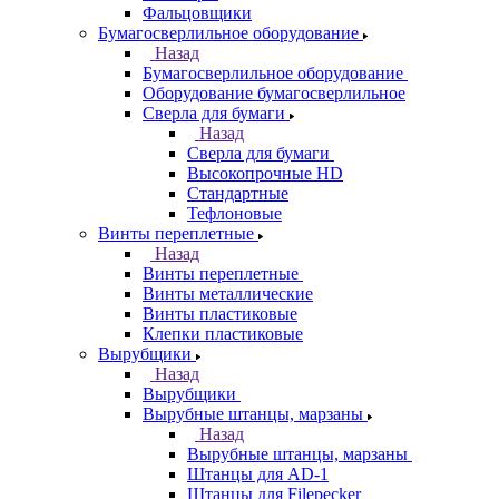
Фальцовщики
Бумагосверлильное оборудование
Назад
Бумагосверлильное оборудование
Оборудование бумагосверлильное
Сверла для бумаги
Назад
Сверла для бумаги
Высокопрочные HD
Стандартные
Тефлоновые
Винты переплетные
Назад
Винты переплетные
Винты металлические
Винты пластиковые
Клепки пластиковые
Вырубщики
Назад
Вырубщики
Вырубные штанцы, марзаны
Назад
Вырубные штанцы, марзаны
Штанцы для AD-1
Штанцы для Filepecker