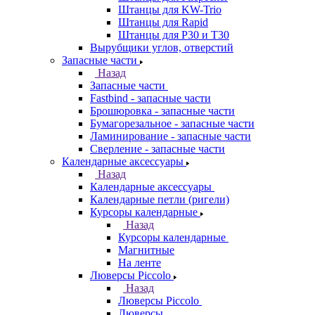
Штанцы для KW-Trio
Штанцы для Rapid
Штанцы для Р30 и Т30
Вырубщики углов, отверстий
Запасные части
Назад
Запасные части
Fastbind - запасные части
Брошюровка - запасные части
Бумагорезальное - запасные части
Ламинирование - запасные части
Сверление - запасные части
Календарные аксессуары
Назад
Календарные аксессуары
Календарные петли (ригели)
Курсоры календарные
Назад
Курсоры календарные
Магнитные
На ленте
Люверсы Piccolo
Назад
Люверсы Piccolo
Люверсы