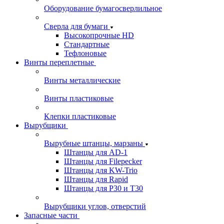
Оборудование бумагосверлильное
Сверла для бумаги
Высокопрочные HD
Стандартные
Тефлоновые
Винты переплетные
Винты металлические
Винты пластиковые
Клепки пластиковые
Вырубщики
Вырубные штанцы, марзаны
Штанцы для AD-1
Штанцы для Filepecker
Штанцы для KW-Trio
Штанцы для Rapid
Штанцы для Р30 и Т30
Вырубщики углов, отверстий
Запасные части