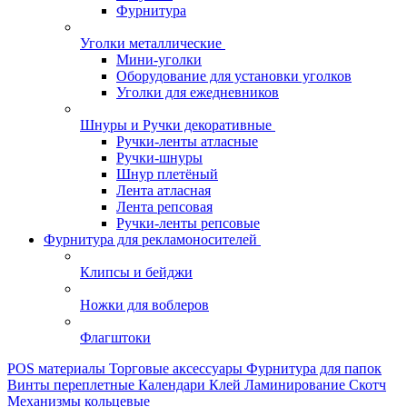
Фурнитура
Уголки металлические
Мини-уголки
Оборудование для установки уголков
Уголки для ежедневников
Шнуры и Ручки декоративные
Ручки-ленты атласные
Ручки-шнуры
Шнур плетёный
Лента атласная
Лента репсовая
Ручки-ленты репсовые
Фурнитура для рекламоносителей
Клипсы и бeйджи
Ножки для воблеров
Флагштоки
POS материалы
Торговые аксессуары
Фурнитура для папок
Винты переплетные
Календари
Клей
Ламинирование
Скотч
Механизмы кольцевые