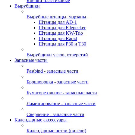
Клепки пластиковые
Вырубщики
Вырубные штанцы, марзаны
Штанцы для AD-1
Штанцы для Filepecker
Штанцы для KW-Trio
Штанцы для Rapid
Штанцы для Р30 и Т30
Вырубщики углов, отверстий
Запасные части
Fastbind - запасные части
Брошюровка - запасные части
Бумагорезальное - запасные части
Ламинирование - запасные части
Сверление - запасные части
Календарные аксессуары
Календарные петли (ригели)