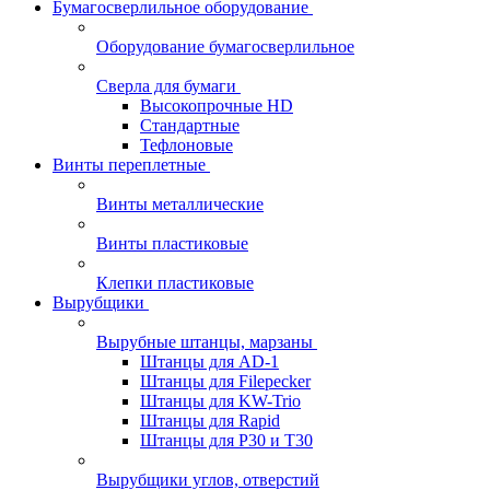
Бумагосверлильное оборудование
Оборудование бумагосверлильное
Сверла для бумаги
Высокопрочные HD
Стандартные
Тефлоновые
Винты переплетные
Винты металлические
Винты пластиковые
Клепки пластиковые
Вырубщики
Вырубные штанцы, марзаны
Штанцы для AD-1
Штанцы для Filepecker
Штанцы для KW-Trio
Штанцы для Rapid
Штанцы для Р30 и Т30
Вырубщики углов, отверстий