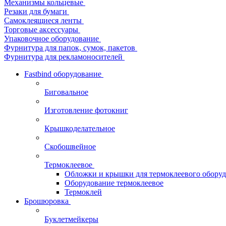
Механизмы кольцевые
Резаки для бумаги
Самоклеящиеся ленты
Торговые аксессуары
Упаковочное оборудование
Фурнитура для папок, сумок, пакетов
Фурнитура для рекламоносителей
Fastbind оборудование
Биговальное
Изготовление фотокниг
Крышкоделательное
Скобошвейное
Термоклеевое
Обложки и крышки для термоклеевого обору
Оборудование термоклеевое
Термоклей
Брошюровка
Буклетмейкеры