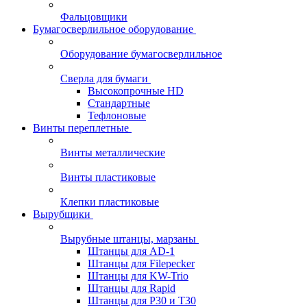
Фальцовщики
Бумагосверлильное оборудование
Оборудование бумагосверлильное
Сверла для бумаги
Высокопрочные HD
Стандартные
Тефлоновые
Винты переплетные
Винты металлические
Винты пластиковые
Клепки пластиковые
Вырубщики
Вырубные штанцы, марзаны
Штанцы для AD-1
Штанцы для Filepecker
Штанцы для KW-Trio
Штанцы для Rapid
Штанцы для Р30 и Т30