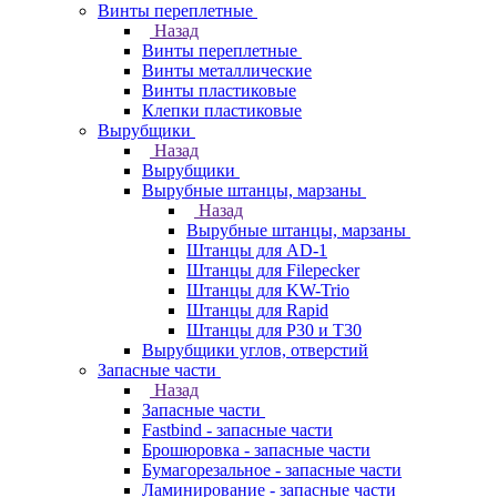
Винты переплетные
Назад
Винты переплетные
Винты металлические
Винты пластиковые
Клепки пластиковые
Вырубщики
Назад
Вырубщики
Вырубные штанцы, марзаны
Назад
Вырубные штанцы, марзаны
Штанцы для AD-1
Штанцы для Filepecker
Штанцы для KW-Trio
Штанцы для Rapid
Штанцы для Р30 и Т30
Вырубщики углов, отверстий
Запасные части
Назад
Запасные части
Fastbind - запасные части
Брошюровка - запасные части
Бумагорезальное - запасные части
Ламинирование - запасные части