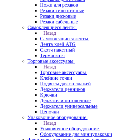
Ножи для резаков
Резаки гильотинные
Резаки дисковые
Резаки сабельные
Самоклеящиеся ленты
Назад
Самоклеящиеся ленты
Лента-клей ATG
Скотч пакетный
Термоскотч
Торговые аксессуары
Назад
Торговые аксессуары
Клейкие точки
Подвесы для стеллажей
Держатели ценников
Крючки
Держатели потолочные
Держатели универсальные
Цепочки
Упаковочное оборудование
Назад
Упаковочное оборудование
Оборудование для миниупаковки
Фурнитура для папок, сумок, пакетов