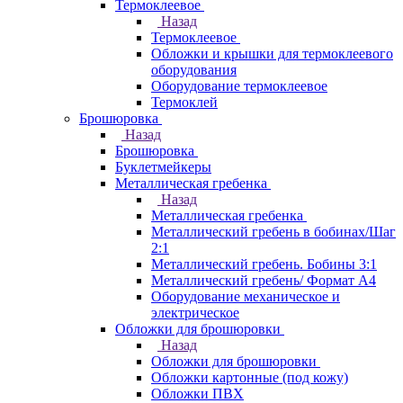
Термоклеевое
Назад
Термоклеевое
Обложки и крышки для термоклеевого
оборудования
Оборудование термоклеевое
Термоклей
Брошюровка
Назад
Брошюровка
Буклетмейкеры
Металлическая гребенка
Назад
Металлическая гребенка
Металлический гребень в бобинах/Шаг
2:1
Металлический гребень. Бобины 3:1
Металлический гребень/ Формат А4
Оборудование механическое и
электрическое
Обложки для брошюровки
Назад
Обложки для брошюровки
Обложки картонные (под кожу)
Обложки ПВХ