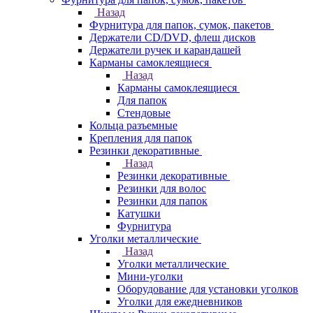
Назад
Фурнитура для папок, сумок, пакетов
Держатели CD/DVD, флеш дисков
Держатели ручек и карандашей
Карманы самоклеящиеся
Назад
Карманы самоклеящиеся
Для папок
Стендовые
Кольца разъемные
Крепления для папок
Резинки декоративные
Назад
Резинки декоративные
Резинки для волос
Резинки для папок
Катушки
Фурнитура
Уголки металлические
Назад
Уголки металлические
Мини-уголки
Оборудование для установки уголков
Уголки для ежедневников