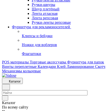
Ручки-ленты атласные
Ручки-шнуры
Шнур плетёный
Лента атласная
Лента репсовая
Ручки-ленты репсовые
Фурнитура для рекламоносителей
Клипсы и бeйджи
Ножки для воблеров
Флагштоки
POS материалы
Торговые аксессуары
Фурнитура для папок
Винты переплетные
Календари
Клей
Ламинирование
Скотч
Механизмы кольцевые
Каталог
Каталог
По всему сайту