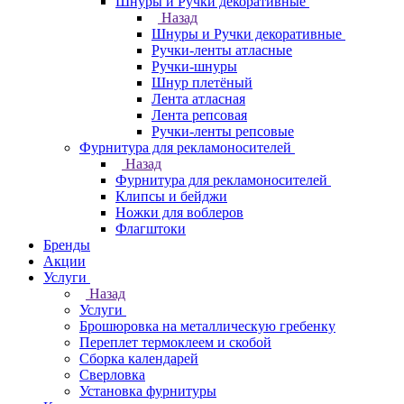
Шнуры и Ручки декоративные
Назад
Шнуры и Ручки декоративные
Ручки-ленты атласные
Ручки-шнуры
Шнур плетёный
Лента атласная
Лента репсовая
Ручки-ленты репсовые
Фурнитура для рекламоносителей
Назад
Фурнитура для рекламоносителей
Клипсы и бeйджи
Ножки для воблеров
Флагштоки
Бренды
Акции
Услуги
Назад
Услуги
Брошюровка на металлическую гребенку
Переплет термоклеем и скобой
Сборка календарей
Сверловка
Установка фурнитуры