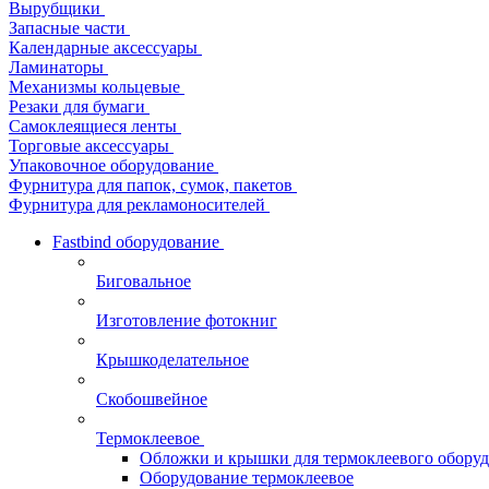
Вырубщики
Запасные части
Календарные аксессуары
Ламинаторы
Механизмы кольцевые
Резаки для бумаги
Самоклеящиеся ленты
Торговые аксессуары
Упаковочное оборудование
Фурнитура для папок, сумок, пакетов
Фурнитура для рекламоносителей
Fastbind оборудование
Биговальное
Изготовление фотокниг
Крышкоделательное
Скобошвейное
Термоклеевое
Обложки и крышки для термоклеевого обору
Оборудование термоклеевое