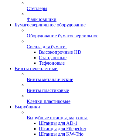
Степлеры
Фальцовщики
Бумагосверлильное оборудование
Оборудование бумагосверлильное
Сверла для бумаги
Высокопрочные HD
Стандартные
Тефлоновые
Винты переплетные
Винты металлические
Винты пластиковые
Клепки пластиковые
Вырубщики
Вырубные штанцы, марзаны
Штанцы для AD-1
Штанцы для Filepecker
Штанцы для KW-Trio