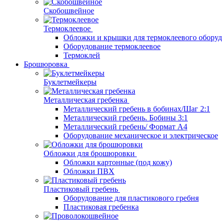
Скобошвейное
Термоклеевое
Обложки и крышки для термоклеевого обору
Оборудование термоклеевое
Термоклей
Брошюровка
Буклетмейкеры
Металлическая гребенка
Металлический гребень в бобинах/Шаг 2:1
Металлический гребень. Бобины 3:1
Металлический гребень/ Формат А4
Оборудование механическое и электрическое
Обложки для брошюровки
Обложки картонные (под кожу)
Обложки ПВХ
Пластиковый гребень
Оборудование для пластикового гребня
Пластиковая гребенка