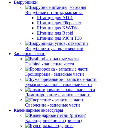
Вырубщики
Вырубные штанцы, марзаны
Штанцы для AD-1
Штанцы для Filepecker
Штанцы для KW-Trio
Штанцы для Rapid
Штанцы для Р30 и Т30
Вырубщики углов, отверстий
Запасные части
Fastbind - запасные части
Брошюровка - запасные части
Бумагорезальное - запасные части
Ламинирование - запасные части
Сверление - запасные части
Календарные аксессуары
Календарные петли (ригели)