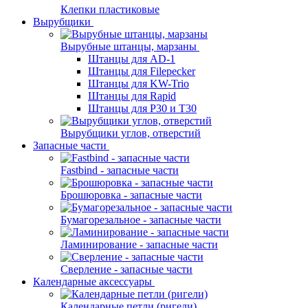
Клепки пластиковые
Вырубщики
Вырубные штанцы, марзаны
Штанцы для AD-1
Штанцы для Filepecker
Штанцы для KW-Trio
Штанцы для Rapid
Штанцы для Р30 и Т30
Вырубщики углов, отверстий
Запасные части
Fastbind - запасные части
Брошюровка - запасные части
Бумагорезальное - запасные части
Ламинирование - запасные части
Сверление - запасные части
Календарные аксессуары
Календарные петли (ригели)