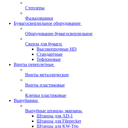
Степлеры
Фальцовщики
Бумагосверлильное оборудование
Оборудование бумагосверлильное
Сверла для бумаги
Высокопрочные HD
Стандартные
Тефлоновые
Винты переплетные
Винты металлические
Винты пластиковые
Клепки пластиковые
Вырубщики
Вырубные штанцы, марзаны
Штанцы для AD-1
Штанцы для Filepecker
Штанцы для KW-Trio