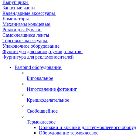
Вырубщики
Запасные части
Календарные аксессуары
Ламинаторы
Механизмы кольцевые
Резаки для бумаги
Самоклеящиеся ленты
Торговые аксессуары
Упаковочное оборудование
Фурнитура для папок, сумок, пакетов
Фурнитура для рекламоносителей
Fastbind оборудование
Биговальное
Изготовление фотокниг
Крышкоделательное
Скобошвейное
Термоклеевое
Обложки и крышки для термоклеевого обору
Оборудование термоклеевое