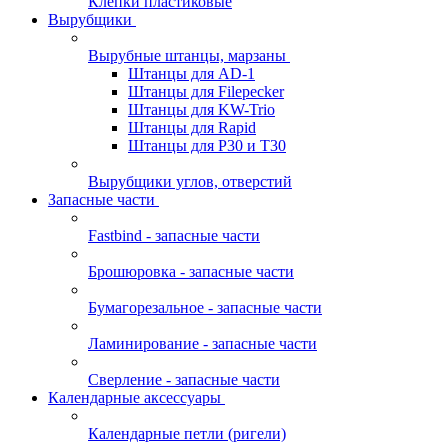
Клепки пластиковые
Вырубщики
Вырубные штанцы, марзаны
Штанцы для AD-1
Штанцы для Filepecker
Штанцы для KW-Trio
Штанцы для Rapid
Штанцы для Р30 и Т30
Вырубщики углов, отверстий
Запасные части
Fastbind - запасные части
Брошюровка - запасные части
Бумагорезальное - запасные части
Ламинирование - запасные части
Сверление - запасные части
Календарные аксессуары
Календарные петли (ригели)