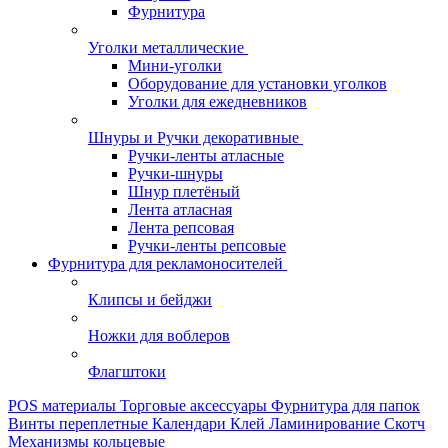
Фурнитура
Уголки металлические
Мини-уголки
Оборудование для установки уголков
Уголки для ежедневников
Шнуры и Ручки декоративные
Ручки-ленты атласные
Ручки-шнуры
Шнур плетёный
Лента атласная
Лента репсовая
Ручки-ленты репсовые
Фурнитура для рекламоносителей
Клипсы и бeйджи
Ножки для воблеров
Флагштоки
POS материалы
Торговые аксессуары
Фурнитура для папок
Винты переплетные
Календари
Клей
Ламинирование
Скотч
Механизмы кольцевые