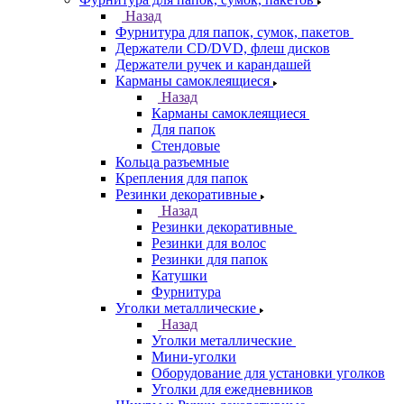
Назад
Фурнитура для папок, сумок, пакетов
Держатели CD/DVD, флеш дисков
Держатели ручек и карандашей
Карманы самоклеящиеся
Назад
Карманы самоклеящиеся
Для папок
Стендовые
Кольца разъемные
Крепления для папок
Резинки декоративные
Назад
Резинки декоративные
Резинки для волос
Резинки для папок
Катушки
Фурнитура
Уголки металлические
Назад
Уголки металлические
Мини-уголки
Оборудование для установки уголков
Уголки для ежедневников