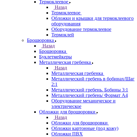
Термоклеевое
Назад
Термоклеевое
Обложки и крышки для термоклеевого
оборудования
Оборудование термоклеевое
Термоклей
Брошюровка
Назад
Брошюровка
Буклетмейкеры
Металлическая гребенка
Назад
Металлическая гребенка
Металлический гребень в бобинах/Шаг
2:1
Металлический гребень. Бобины 3:1
Металлический гребень/ Формат А4
Оборудование механическое и
электрическое
Обложки для брошюровки
Назад
Обложки для брошюровки
Обложки картонные (под кожу)
Обложки ПВХ