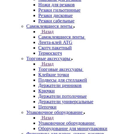
Ножи для резаков
Резаки гильотинные
Резаки дисковые
Резаки сабельные
Самоклеящиеся ленты
Назад
Самоклеящиеся ленты
Лента-клей ATG
Скотч пакетный
Термоскотч
Торговые аксессуары
Назад
Торговые аксессуары
Клейкие точки
Подвесы для стеллажей
Держатели ценников
Крючки
Держатели потолочные
Держатели универсальные
Цепочки
Упаковочное оборудование
Назад
Упаковочное оборудование
Оборудование для миниупаковки
Фурнитура для папок, сумок, пакетов