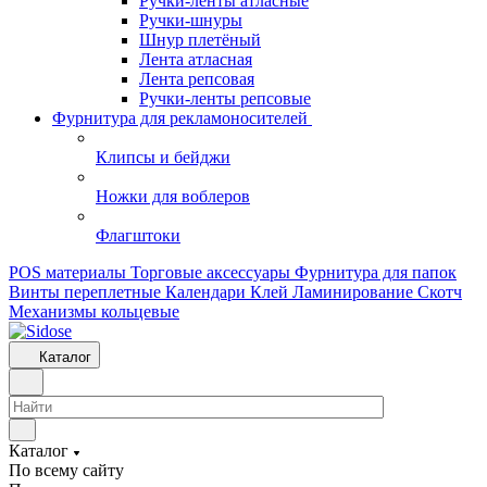
Ручки-ленты атласные
Ручки-шнуры
Шнур плетёный
Лента атласная
Лента репсовая
Ручки-ленты репсовые
Фурнитура для рекламоносителей
Клипсы и бeйджи
Ножки для воблеров
Флагштоки
POS материалы
Торговые аксессуары
Фурнитура для папок
Винты переплетные
Календари
Клей
Ламинирование
Скотч
Механизмы кольцевые
Каталог
Каталог
По всему сайту