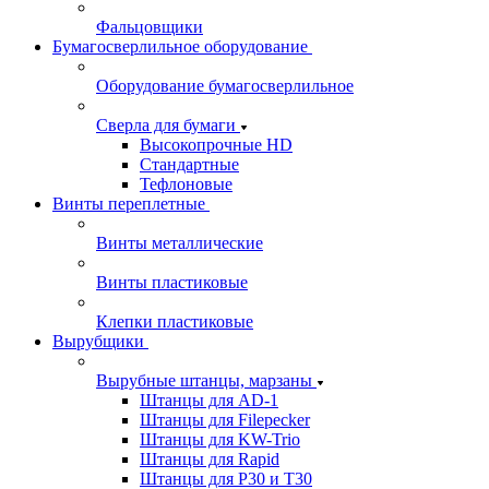
Фальцовщики
Бумагосверлильное оборудование
Оборудование бумагосверлильное
Сверла для бумаги
Высокопрочные HD
Стандартные
Тефлоновые
Винты переплетные
Винты металлические
Винты пластиковые
Клепки пластиковые
Вырубщики
Вырубные штанцы, марзаны
Штанцы для AD-1
Штанцы для Filepecker
Штанцы для KW-Trio
Штанцы для Rapid
Штанцы для Р30 и Т30