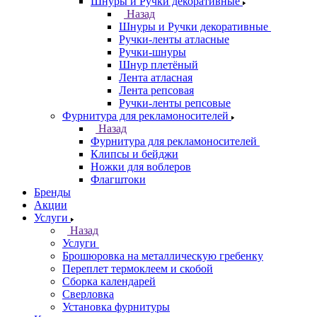
Шнуры и Ручки декоративные
Назад
Шнуры и Ручки декоративные
Ручки-ленты атласные
Ручки-шнуры
Шнур плетёный
Лента атласная
Лента репсовая
Ручки-ленты репсовые
Фурнитура для рекламоносителей
Назад
Фурнитура для рекламоносителей
Клипсы и бeйджи
Ножки для воблеров
Флагштоки
Бренды
Акции
Услуги
Назад
Услуги
Брошюровка на металлическую гребенку
Переплет термоклеем и скобой
Сборка календарей
Сверловка
Установка фурнитуры