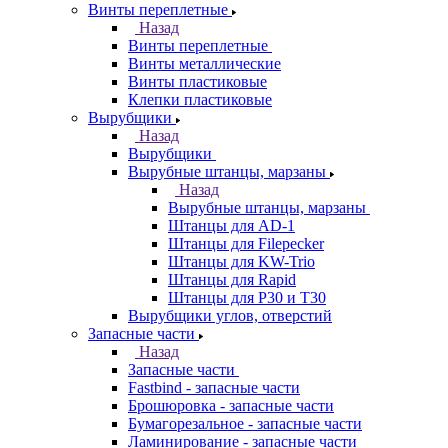
Винты переплетные
Назад
Винты переплетные
Винты металлические
Винты пластиковые
Клепки пластиковые
Вырубщики
Назад
Вырубщики
Вырубные штанцы, марзаны
Назад
Вырубные штанцы, марзаны
Штанцы для AD-1
Штанцы для Filepecker
Штанцы для KW-Trio
Штанцы для Rapid
Штанцы для Р30 и Т30
Вырубщики углов, отверстий
Запасные части
Назад
Запасные части
Fastbind - запасные части
Брошюровка - запасные части
Бумагорезальное - запасные части
Ламинирование - запасные части