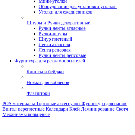
Мини-уголки
Оборудование для установки уголков
Уголки для ежедневников
Шнуры и Ручки декоративные
Ручки-ленты атласные
Ручки-шнуры
Шнур плетёный
Лента атласная
Лента репсовая
Ручки-ленты репсовые
Фурнитура для рекламоносителей
Клипсы и бeйджи
Ножки для воблеров
Флагштоки
POS материалы
Торговые аксессуары
Фурнитура для папок
Винты переплетные
Календари
Клей
Ламинирование
Скотч
Механизмы кольцевые