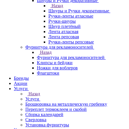
Шнуры и Ручки декоративные
Назад
Шнуры и Ручки декоративные
Ручки-ленты атласные
Ручки-шнуры
Шнур плетёный
Лента атласная
Лента репсовая
Ручки-ленты репсовые
Фурнитура для рекламоносителей
Назад
Фурнитура для рекламоносителей
Клипсы и бeйджи
Ножки для воблеров
Флагштоки
Бренды
Акции
Услуги
Назад
Услуги
Брошюровка на металлическую гребенку
Переплет термоклеем и скобой
Сборка календарей
Сверловка
Установка фурнитуры