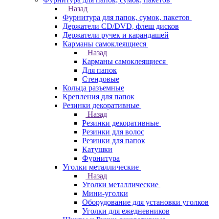
Назад
Фурнитура для папок, сумок, пакетов
Держатели CD/DVD, флеш дисков
Держатели ручек и карандашей
Карманы самоклеящиеся
Назад
Карманы самоклеящиеся
Для папок
Стендовые
Кольца разъемные
Крепления для папок
Резинки декоративные
Назад
Резинки декоративные
Резинки для волос
Резинки для папок
Катушки
Фурнитура
Уголки металлические
Назад
Уголки металлические
Мини-уголки
Оборудование для установки уголков
Уголки для ежедневников