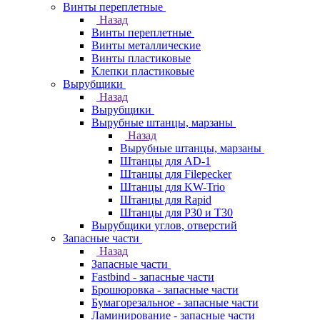
Винты переплетные
Назад
Винты переплетные
Винты металлические
Винты пластиковые
Клепки пластиковые
Вырубщики
Назад
Вырубщики
Вырубные штанцы, марзаны
Назад
Вырубные штанцы, марзаны
Штанцы для AD-1
Штанцы для Filepecker
Штанцы для KW-Trio
Штанцы для Rapid
Штанцы для Р30 и Т30
Вырубщики углов, отверстий
Запасные части
Назад
Запасные части
Fastbind - запасные части
Брошюровка - запасные части
Бумагорезальное - запасные части
Ламинирование - запасные части