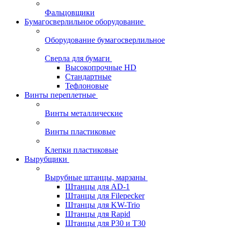
Фальцовщики
Бумагосверлильное оборудование
Оборудование бумагосверлильное
Сверла для бумаги
Высокопрочные HD
Стандартные
Тефлоновые
Винты переплетные
Винты металлические
Винты пластиковые
Клепки пластиковые
Вырубщики
Вырубные штанцы, марзаны
Штанцы для AD-1
Штанцы для Filepecker
Штанцы для KW-Trio
Штанцы для Rapid
Штанцы для Р30 и Т30