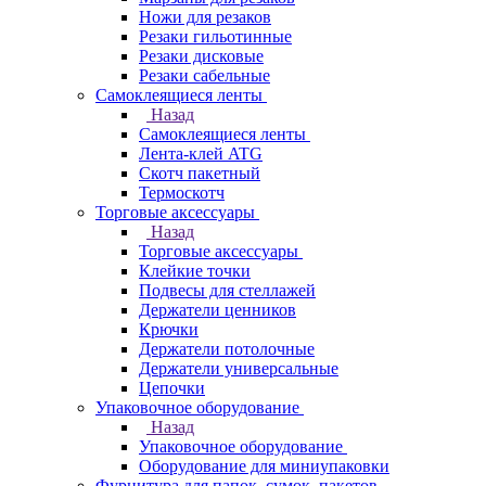
Ножи для резаков
Резаки гильотинные
Резаки дисковые
Резаки сабельные
Самоклеящиеся ленты
Назад
Самоклеящиеся ленты
Лента-клей ATG
Скотч пакетный
Термоскотч
Торговые аксессуары
Назад
Торговые аксессуары
Клейкие точки
Подвесы для стеллажей
Держатели ценников
Крючки
Держатели потолочные
Держатели универсальные
Цепочки
Упаковочное оборудование
Назад
Упаковочное оборудование
Оборудование для миниупаковки
Фурнитура для папок, сумок, пакетов