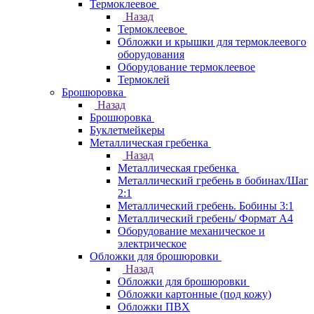
Термоклеевое
Назад
Термоклеевое
Обложки и крышки для термоклеевого
оборудования
Оборудование термоклеевое
Термоклей
Брошюровка
Назад
Брошюровка
Буклетмейкеры
Металлическая гребенка
Назад
Металлическая гребенка
Металлический гребень в бобинах/Шаг
2:1
Металлический гребень. Бобины 3:1
Металлический гребень/ Формат А4
Оборудование механическое и
электрическое
Обложки для брошюровки
Назад
Обложки для брошюровки
Обложки картонные (под кожу)
Обложки ПВХ