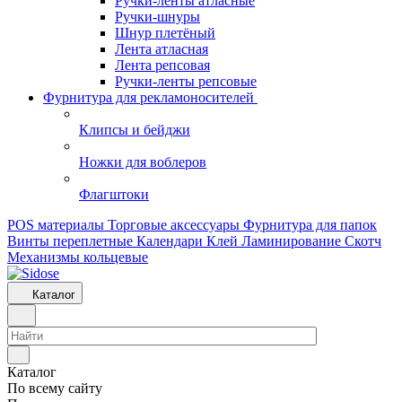
Ручки-ленты атласные
Ручки-шнуры
Шнур плетёный
Лента атласная
Лента репсовая
Ручки-ленты репсовые
Фурнитура для рекламоносителей
Клипсы и бeйджи
Ножки для воблеров
Флагштоки
POS материалы
Торговые аксессуары
Фурнитура для папок
Винты переплетные
Календари
Клей
Ламинирование
Скотч
Механизмы кольцевые
Каталог
Каталог
По всему сайту