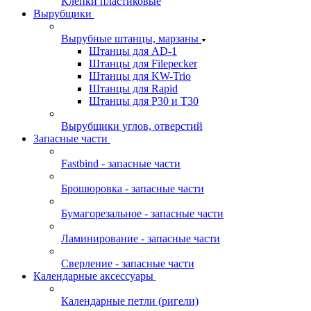
Клепки пластиковые
Вырубщики
Вырубные штанцы, марзаны
Штанцы для AD-1
Штанцы для Filepecker
Штанцы для KW-Trio
Штанцы для Rapid
Штанцы для Р30 и Т30
Вырубщики углов, отверстий
Запасные части
Fastbind - запасные части
Брошюровка - запасные части
Бумагорезальное - запасные части
Ламинирование - запасные части
Сверление - запасные части
Календарные аксессуары
Календарные петли (ригели)