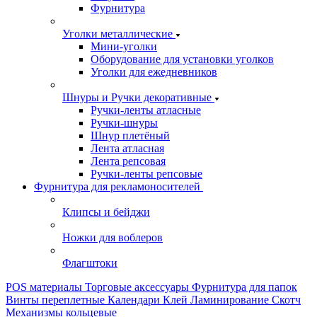
Фурнитура
Уголки металлические
Мини-уголки
Оборудование для установки уголков
Уголки для ежедневников
Шнуры и Ручки декоративные
Ручки-ленты атласные
Ручки-шнуры
Шнур плетёный
Лента атласная
Лента репсовая
Ручки-ленты репсовые
Фурнитура для рекламоносителей
Клипсы и бeйджи
Ножки для воблеров
Флагштоки
POS материалы
Торговые аксессуары
Фурнитура для папок
Винты переплетные
Календари
Клей
Ламинирование
Скотч
Механизмы кольцевые