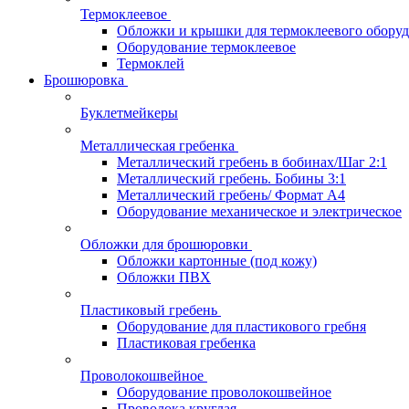
Термоклеевое
Обложки и крышки для термоклеевого обору
Оборудование термоклеевое
Термоклей
Брошюровка
Буклетмейкеры
Металлическая гребенка
Металлический гребень в бобинах/Шаг 2:1
Металлический гребень. Бобины 3:1
Металлический гребень/ Формат А4
Оборудование механическое и электрическое
Обложки для брошюровки
Обложки картонные (под кожу)
Обложки ПВХ
Пластиковый гребень
Оборудование для пластикового гребня
Пластиковая гребенка
Проволокошвейное
Оборудование проволокошвейное
Проволока круглая