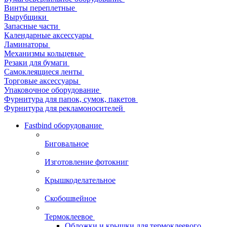
Винты переплетные
Вырубщики
Запасные части
Календарные аксессуары
Ламинаторы
Механизмы кольцевые
Резаки для бумаги
Самоклеящиеся ленты
Торговые аксессуары
Упаковочное оборудование
Фурнитура для папок, сумок, пакетов
Фурнитура для рекламоносителей
Fastbind оборудование
Биговальное
Изготовление фотокниг
Крышкоделательное
Скобошвейное
Термоклеевое
Обложки и крышки для термоклеевого