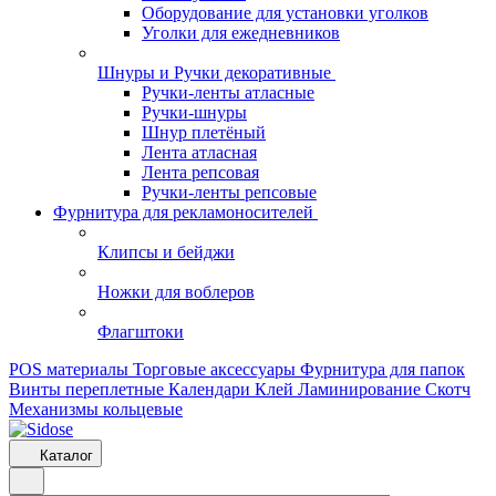
Оборудование для установки уголков
Уголки для ежедневников
Шнуры и Ручки декоративные
Ручки-ленты атласные
Ручки-шнуры
Шнур плетёный
Лента атласная
Лента репсовая
Ручки-ленты репсовые
Фурнитура для рекламоносителей
Клипсы и бeйджи
Ножки для воблеров
Флагштоки
POS материалы
Торговые аксессуары
Фурнитура для папок
Винты переплетные
Календари
Клей
Ламинирование
Скотч
Механизмы кольцевые
Каталог