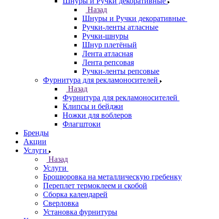
Шнуры и Ручки декоративные
Назад
Шнуры и Ручки декоративные
Ручки-ленты атласные
Ручки-шнуры
Шнур плетёный
Лента атласная
Лента репсовая
Ручки-ленты репсовые
Фурнитура для рекламоносителей
Назад
Фурнитура для рекламоносителей
Клипсы и бeйджи
Ножки для воблеров
Флагштоки
Бренды
Акции
Услуги
Назад
Услуги
Брошюровка на металлическую гребенку
Переплет термоклеем и скобой
Сборка календарей
Сверловка
Установка фурнитуры