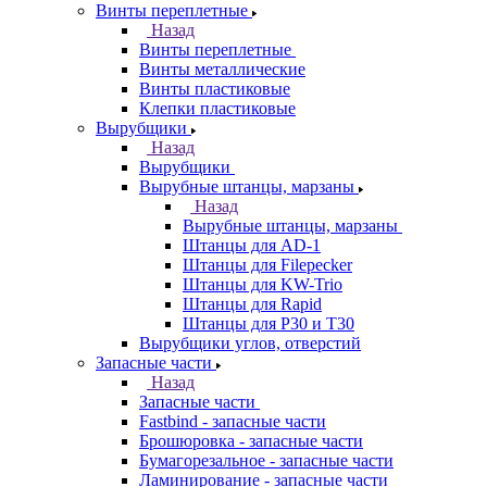
Винты переплетные
Назад
Винты переплетные
Винты металлические
Винты пластиковые
Клепки пластиковые
Вырубщики
Назад
Вырубщики
Вырубные штанцы, марзаны
Назад
Вырубные штанцы, марзаны
Штанцы для AD-1
Штанцы для Filepecker
Штанцы для KW-Trio
Штанцы для Rapid
Штанцы для Р30 и Т30
Вырубщики углов, отверстий
Запасные части
Назад
Запасные части
Fastbind - запасные части
Брошюровка - запасные части
Бумагорезальное - запасные части
Ламинирование - запасные части