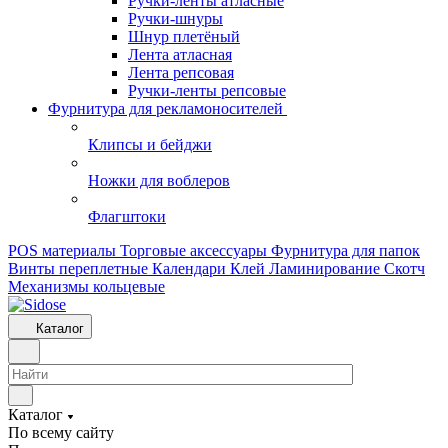
Ручки-ленты атласные
Ручки-шнуры
Шнур плетёный
Лента атласная
Лента репсовая
Ручки-ленты репсовые
Фурнитура для рекламоносителей
Клипсы и бeйджи
Ножки для воблеров
Флагштоки
POS материалы
Торговые аксессуары
Фурнитура для папок
Винты переплетные
Календари
Клей
Ламинирование
Скотч
Механизмы кольцевые
Каталог
Каталог
По всему сайту