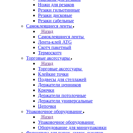
Ножи для резаков
Резаки гильотинные
Резаки дисковые
Резаки сабельные
Самоклеящиеся ленты
Назад
Самоклеящиеся ленты
Лента-клей ATG
Скотч пакетный
Термоскотч
Торговые аксессуары
Назад
Торговые аксессуары
Клейкие точки
Подвесы для стеллажей
Держатели ценников
Крючки
Держатели потолочные
Держатели универсальные
Цепочки
Упаковочное оборудование
Назад
Упаковочное оборудование
Оборудование для миниупаковки
Фурнитура для папок, сумок, пакетов