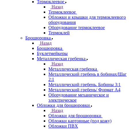
Термоклеевое
Назад
Термоклеевое
Обложки и крышки для термоклеевого
оборудования
Оборудование термоклеевое
Термоклей
Брошюровка
Назад
Брошюровка
Буклетмейкеры
Металлическая гребенка
Назад
Металлическая гребенка
Металлический гребень в бобинах/Шаг
2:1
Металлический гребень. Бобины 3:1
Металлический гребень/ Формат А4
Оборудование механическое и
электрическое
Обложки для брошюровки
Назад
Обложки для брошюровки
Обложки картонные (под кожу)
Обложки ПВХ