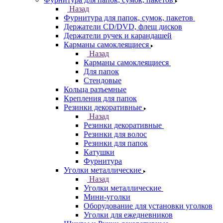
Назад
Фурнитура для папок, сумок, пакетов
Держатели CD/DVD, флеш дисков
Держатели ручек и карандашей
Карманы самоклеящиеся
Назад
Карманы самоклеящиеся
Для папок
Стендовые
Кольца разъемные
Крепления для папок
Резинки декоративные
Назад
Резинки декоративные
Резинки для волос
Резинки для папок
Катушки
Фурнитура
Уголки металлические
Назад
Уголки металлические
Мини-уголки
Оборудование для установки уголков
Уголки для ежедневников