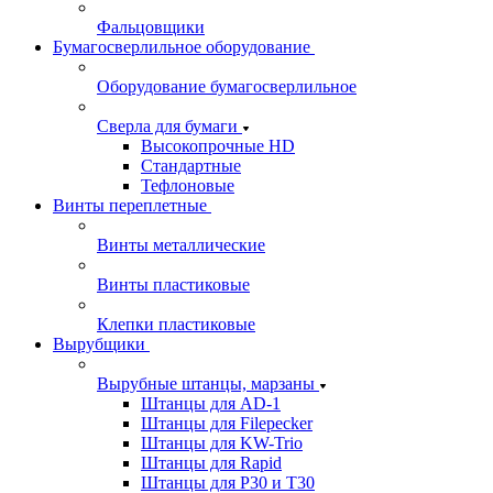
Фальцовщики
Бумагосверлильное оборудование
Оборудование бумагосверлильное
Сверла для бумаги
Высокопрочные HD
Стандартные
Тефлоновые
Винты переплетные
Винты металлические
Винты пластиковые
Клепки пластиковые
Вырубщики
Вырубные штанцы, марзаны
Штанцы для AD-1
Штанцы для Filepecker
Штанцы для KW-Trio
Штанцы для Rapid
Штанцы для Р30 и Т30