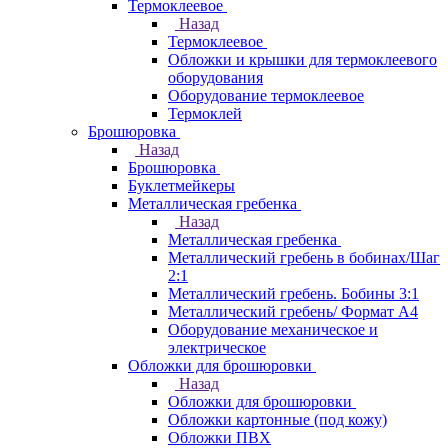
Термоклеевое
Назад
Термоклеевое
Обложки и крышки для термоклеевого
оборудования
Оборудование термоклеевое
Термоклей
Брошюровка
Назад
Брошюровка
Буклетмейкеры
Металлическая гребенка
Назад
Металлическая гребенка
Металлический гребень в бобинах/Шаг
2:1
Металлический гребень. Бобины 3:1
Металлический гребень/ Формат А4
Оборудование механическое и
электрическое
Обложки для брошюровки
Назад
Обложки для брошюровки
Обложки картонные (под кожу)
Обложки ПВХ