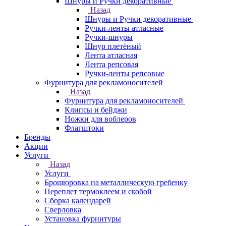
Шнуры и Ручки декоративные
Назад
Шнуры и Ручки декоративные
Ручки-ленты атласные
Ручки-шнуры
Шнур плетёный
Лента атласная
Лента репсовая
Ручки-ленты репсовые
Фурнитура для рекламоносителей
Назад
Фурнитура для рекламоносителей
Клипсы и бeйджи
Ножки для воблеров
Флагштоки
Бренды
Акции
Услуги
Назад
Услуги
Брошюровка на металлическую гребенку
Переплет термоклеем и скобой
Сборка календарей
Сверловка
Установка фурнитуры