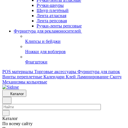
Ручки-ленты атласные
Ручки-шнуры
Шнур плетёный
Лента атласная
Лента репсовая
Ручки-ленты репсовые
Фурнитура для рекламоносителей
Клипсы и бeйджи
Ножки для воблеров
Флагштоки
POS материалы
Торговые аксессуары
Фурнитура для папок
Винты переплетные
Календари
Клей
Ламинирование
Скотч
Механизмы кольцевые
Каталог
Каталог
По всему сайту