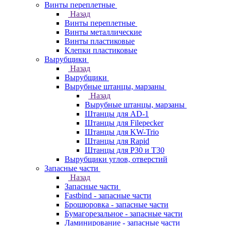
Винты переплетные
Назад
Винты переплетные
Винты металлические
Винты пластиковые
Клепки пластиковые
Вырубщики
Назад
Вырубщики
Вырубные штанцы, марзаны
Назад
Вырубные штанцы, марзаны
Штанцы для AD-1
Штанцы для Filepecker
Штанцы для KW-Trio
Штанцы для Rapid
Штанцы для Р30 и Т30
Вырубщики углов, отверстий
Запасные части
Назад
Запасные части
Fastbind - запасные части
Брошюровка - запасные части
Бумагорезальное - запасные части
Ламинирование - запасные части