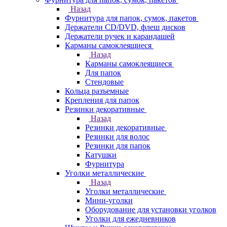
Назад
Фурнитура для папок, сумок, пакетов
Держатели CD/DVD, флеш дисков
Держатели ручек и карандашей
Карманы самоклеящиеся
Назад
Карманы самоклеящиеся
Для папок
Стендовые
Кольца разъемные
Крепления для папок
Резинки декоративные
Назад
Резинки декоративные
Резинки для волос
Резинки для папок
Катушки
Фурнитура
Уголки металлические
Назад
Уголки металлические
Мини-уголки
Оборудование для установки уголков
Уголки для ежедневников