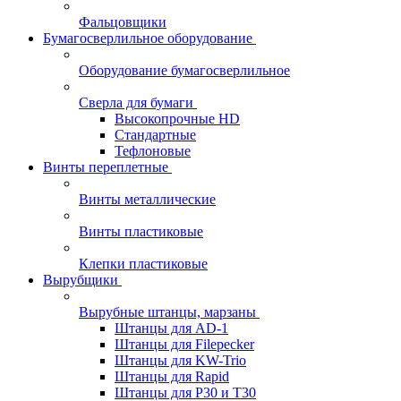
Фальцовщики
Бумагосверлильное оборудование
Оборудование бумагосверлильное
Сверла для бумаги
Высокопрочные HD
Стандартные
Тефлоновые
Винты переплетные
Винты металлические
Винты пластиковые
Клепки пластиковые
Вырубщики
Вырубные штанцы, марзаны
Штанцы для AD-1
Штанцы для Filepecker
Штанцы для KW-Trio
Штанцы для Rapid
Штанцы для Р30 и Т30