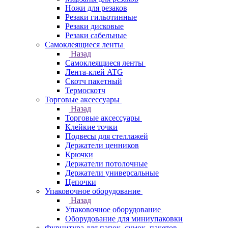
Ножи для резаков
Резаки гильотинные
Резаки дисковые
Резаки сабельные
Самоклеящиеся ленты
Назад
Самоклеящиеся ленты
Лента-клей ATG
Скотч пакетный
Термоскотч
Торговые аксессуары
Назад
Торговые аксессуары
Клейкие точки
Подвесы для стеллажей
Держатели ценников
Крючки
Держатели потолочные
Держатели универсальные
Цепочки
Упаковочное оборудование
Назад
Упаковочное оборудование
Оборудование для миниупаковки
Фурнитура для папок, сумок, пакетов