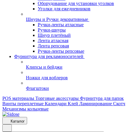
Оборудование для установки уголков
Уголки для ежедневников
Шнуры и Ручки декоративные
Ручки-ленты атласные
Ручки-шнуры
Шнур плетёный
Лента атласная
Лента репсовая
Ручки-ленты репсовые
Фурнитура для рекламоносителей
Клипсы и бeйджи
Ножки для воблеров
Флагштоки
POS материалы
Торговые аксессуары
Фурнитура для папок
Винты переплетные
Календари
Клей
Ламинирование
Скотч
Механизмы кольцевые
Каталог