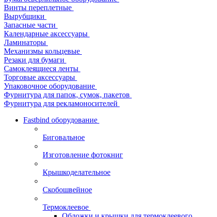
Винты переплетные
Вырубщики
Запасные части
Календарные аксессуары
Ламинаторы
Механизмы кольцевые
Резаки для бумаги
Самоклеящиеся ленты
Торговые аксессуары
Упаковочное оборудование
Фурнитура для папок, сумок, пакетов
Фурнитура для рекламоносителей
Fastbind оборудование
Биговальное
Изготовление фотокниг
Крышкоделательное
Скобошвейное
Термоклеевое
Обложки и крышки для термоклеевого