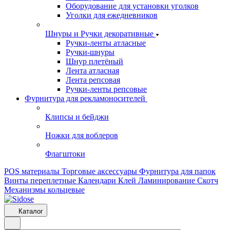
Оборудование для установки уголков
Уголки для ежедневников
Шнуры и Ручки декоративные
Ручки-ленты атласные
Ручки-шнуры
Шнур плетёный
Лента атласная
Лента репсовая
Ручки-ленты репсовые
Фурнитура для рекламоносителей
Клипсы и бeйджи
Ножки для воблеров
Флагштоки
POS материалы
Торговые аксессуары
Фурнитура для папок
Винты переплетные
Календари
Клей
Ламинирование
Скотч
Механизмы кольцевые
Каталог