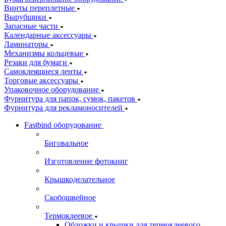
Винты переплетные
Вырубщики
Запасные части
Календарные аксессуары
Ламинаторы
Механизмы кольцевые
Резаки для бумаги
Самоклеящиеся ленты
Торговые аксессуары
Упаковочное оборудование
Фурнитура для папок, сумок, пакетов
Фурнитура для рекламоносителей
Fastbind оборудование
Биговальное
Изготовление фотокниг
Крышкоделательное
Скобошвейное
Термоклеевое
Обложки и крышки для термоклеевого