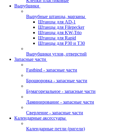
Клепки пластиковые
Вырубщики
Вырубные штанцы, марзаны
Штанцы для AD-1
Штанцы для Filepecker
Штанцы для KW-Trio
Штанцы для Rapid
Штанцы для Р30 и Т30
Вырубщики углов, отверстий
Запасные части
Fastbind - запасные части
Брошюровка - запасные части
Бумагорезальное - запасные части
Ламинирование - запасные части
Сверление - запасные части
Календарные аксессуары
Календарные петли (ригели)