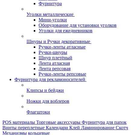
Фурнитура
Уголки металлические
Мини-уголки
Оборудование для установки уголков
Уголки для ежедневников
Шнуры и Ручки декоративные
Ручки-ленты атласные
Ручки-шнуры
Шнур плетёный
Лента атласная
Лента репсовая
Ручки-ленты репсовые
Фурнитура для рекламоносителей
Клипсы и бeйджи
Ножки для воблеров
Флагштоки
POS материалы
Торговые аксессуары
Фурнитура для папок
Винты переплетные
Календари
Клей
Ламинирование
Скотч
Механизмы кольцевые