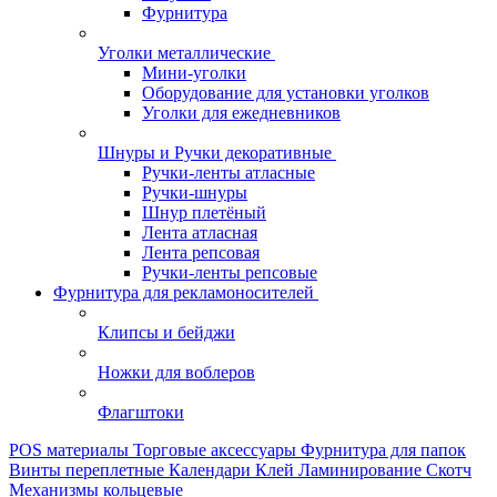
Фурнитура
Уголки металлические
Мини-уголки
Оборудование для установки уголков
Уголки для ежедневников
Шнуры и Ручки декоративные
Ручки-ленты атласные
Ручки-шнуры
Шнур плетёный
Лента атласная
Лента репсовая
Ручки-ленты репсовые
Фурнитура для рекламоносителей
Клипсы и бeйджи
Ножки для воблеров
Флагштоки
POS материалы
Торговые аксессуары
Фурнитура для папок
Винты переплетные
Календари
Клей
Ламинирование
Скотч
Механизмы кольцевые