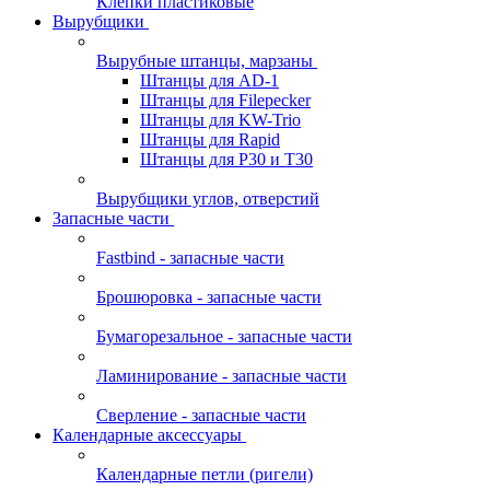
Клепки пластиковые
Вырубщики
Вырубные штанцы, марзаны
Штанцы для AD-1
Штанцы для Filepecker
Штанцы для KW-Trio
Штанцы для Rapid
Штанцы для Р30 и Т30
Вырубщики углов, отверстий
Запасные части
Fastbind - запасные части
Брошюровка - запасные части
Бумагорезальное - запасные части
Ламинирование - запасные части
Сверление - запасные части
Календарные аксессуары
Календарные петли (ригели)