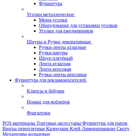
Фурнитура
Уголки металлические
Мини-уголки
Оборудование для установки уголков
Уголки для ежедневников
Шнуры и Ручки декоративные
Ручки-ленты атласные
Ручки-шнуры
Шнур плетёный
Лента атласная
Лента репсовая
Ручки-ленты репсовые
Фурнитура для рекламоносителей
Клипсы и бeйджи
Ножки для воблеров
Флагштоки
POS материалы
Торговые аксессуары
Фурнитура для папок
Винты переплетные
Календари
Клей
Ламинирование
Скотч
Механизмы кольцевые