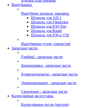
Клепки пластиковые
Вырубщики
Вырубные штанцы, марзаны
Штанцы для AD-1
Штанцы для Filepecker
Штанцы для KW-Trio
Штанцы для Rapid
Штанцы для Р30 и Т30
Вырубщики углов, отверстий
Запасные части
Fastbind - запасные части
Брошюровка - запасные части
Бумагорезальное - запасные части
Ламинирование - запасные части
Сверление - запасные части
Календарные аксессуары
Календарные петли (ригели)