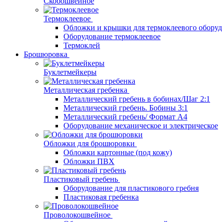
Скобошвейное
Термоклеевое
Обложки и крышки для термоклеевого обору
Оборудование термоклеевое
Термоклей
Брошюровка
Буклетмейкеры
Металлическая гребенка
Металлический гребень в бобинах/Шаг 2:1
Металлический гребень. Бобины 3:1
Металлический гребень/ Формат А4
Оборудование механическое и электрическое
Обложки для брошюровки
Обложки картонные (под кожу)
Обложки ПВХ
Пластиковый гребень
Оборудование для пластикового гребня
Пластиковая гребенка
Проволокошвейное