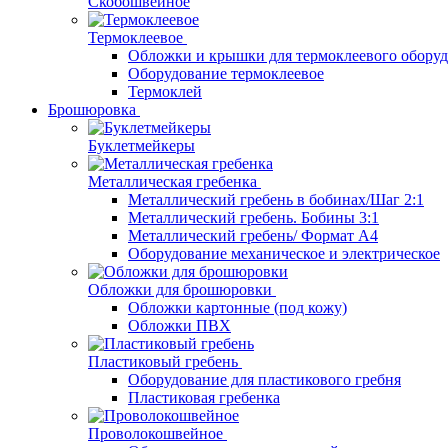
Скобошвейное
Термоклеевое
Обложки и крышки для термоклеевого обору
Оборудование термоклеевое
Термоклей
Брошюровка
Буклетмейкеры
Металлическая гребенка
Металлический гребень в бобинах/Шаг 2:1
Металлический гребень. Бобины 3:1
Металлический гребень/ Формат А4
Оборудование механическое и электрическое
Обложки для брошюровки
Обложки картонные (под кожу)
Обложки ПВХ
Пластиковый гребень
Оборудование для пластикового гребня
Пластиковая гребенка
Проволокошвейное