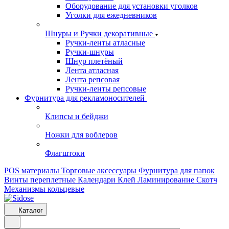
Оборудование для установки уголков
Уголки для ежедневников
Шнуры и Ручки декоративные
Ручки-ленты атласные
Ручки-шнуры
Шнур плетёный
Лента атласная
Лента репсовая
Ручки-ленты репсовые
Фурнитура для рекламоносителей
Клипсы и бeйджи
Ножки для воблеров
Флагштоки
POS материалы
Торговые аксессуары
Фурнитура для папок
Винты переплетные
Календари
Клей
Ламинирование
Скотч
Механизмы кольцевые
Каталог