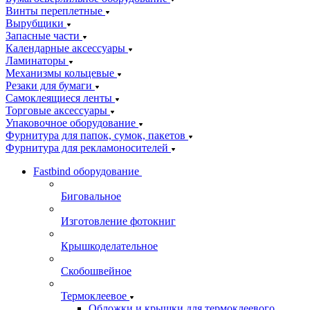
Винты переплетные
Вырубщики
Запасные части
Календарные аксессуары
Ламинаторы
Механизмы кольцевые
Резаки для бумаги
Самоклеящиеся ленты
Торговые аксессуары
Упаковочное оборудование
Фурнитура для папок, сумок, пакетов
Фурнитура для рекламоносителей
Fastbind оборудование
Биговальное
Изготовление фотокниг
Крышкоделательное
Скобошвейное
Термоклеевое
Обложки и крышки для термоклеевого