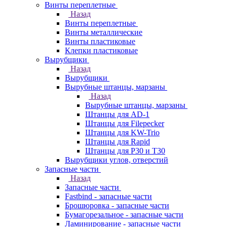
Винты переплетные
Назад
Винты переплетные
Винты металлические
Винты пластиковые
Клепки пластиковые
Вырубщики
Назад
Вырубщики
Вырубные штанцы, марзаны
Назад
Вырубные штанцы, марзаны
Штанцы для AD-1
Штанцы для Filepecker
Штанцы для KW-Trio
Штанцы для Rapid
Штанцы для Р30 и Т30
Вырубщики углов, отверстий
Запасные части
Назад
Запасные части
Fastbind - запасные части
Брошюровка - запасные части
Бумагорезальное - запасные части
Ламинирование - запасные части