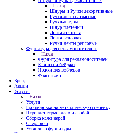
Шнуры и Ручки декоративные
Назад
Шнуры и Ручки декоративные
Ручки-ленты атласные
Ручки-шнуры
Шнур плетёный
Лента атласная
Лента репсовая
Ручки-ленты репсовые
Фурнитура для рекламоносителей
Назад
Фурнитура для рекламоносителей
Клипсы и бeйджи
Ножки для воблеров
Флагштоки
Бренды
Акции
Услуги
Назад
Услуги
Брошюровка на металлическую гребенку
Переплет термоклеем и скобой
Сборка календарей
Сверловка
Установка фурнитуры