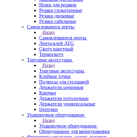
Ножи для резаков
Резаки гильотинные
Резаки дисковые
Резаки сабельные
Самоклеящиеся ленты
Назад
Самоклеящиеся ленты
Лента-клей ATG
Скотч пакетный
Термоскотч
Торговые аксессуары
Назад
Торговые аксессуары
Клейкие точки
Подвесы для стеллажей
Держатели ценников
Крючки
Держатели потолочные
Держатели универсальные
Цепочки
Упаковочное оборудование
Назад
Упаковочное оборудование
Оборудование для миниупаковки
Фурнитура для папок, сумок, пакетов