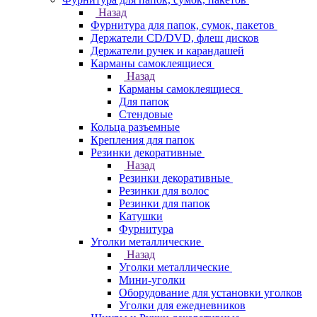
Назад
Фурнитура для папок, сумок, пакетов
Держатели CD/DVD, флеш дисков
Держатели ручек и карандашей
Карманы самоклеящиеся
Назад
Карманы самоклеящиеся
Для папок
Стендовые
Кольца разъемные
Крепления для папок
Резинки декоративные
Назад
Резинки декоративные
Резинки для волос
Резинки для папок
Катушки
Фурнитура
Уголки металлические
Назад
Уголки металлические
Мини-уголки
Оборудование для установки уголков
Уголки для ежедневников