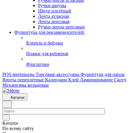
Ручки-ленты атласные
Ручки-шнуры
Шнур плетёный
Лента атласная
Лента репсовая
Ручки-ленты репсовые
Фурнитура для рекламоносителей
Клипсы и бeйджи
Ножки для воблеров
Флагштоки
POS материалы
Торговые аксессуары
Фурнитура для папок
Винты переплетные
Календари
Клей
Ламинирование
Скотч
Механизмы кольцевые
Каталог
Каталог
По всему сайту