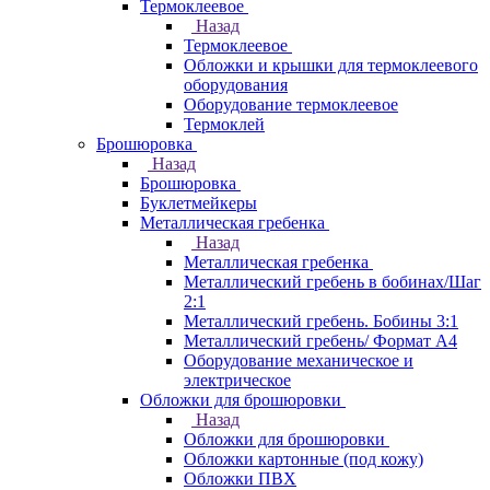
Термоклеевое
Назад
Термоклеевое
Обложки и крышки для термоклеевого
оборудования
Оборудование термоклеевое
Термоклей
Брошюровка
Назад
Брошюровка
Буклетмейкеры
Металлическая гребенка
Назад
Металлическая гребенка
Металлический гребень в бобинах/Шаг
2:1
Металлический гребень. Бобины 3:1
Металлический гребень/ Формат А4
Оборудование механическое и
электрическое
Обложки для брошюровки
Назад
Обложки для брошюровки
Обложки картонные (под кожу)
Обложки ПВХ