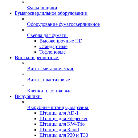
Фальцовщики
Бумагосверлильное оборудование
Оборудование бумагосверлильное
Сверла для бумаги
Высокопрочные HD
Стандартные
Тефлоновые
Винты переплетные
Винты металлические
Винты пластиковые
Клепки пластиковые
Вырубщики
Вырубные штанцы, марзаны
Штанцы для AD-1
Штанцы для Filepecker
Штанцы для KW-Trio
Штанцы для Rapid
Штанцы для Р30 и Т30