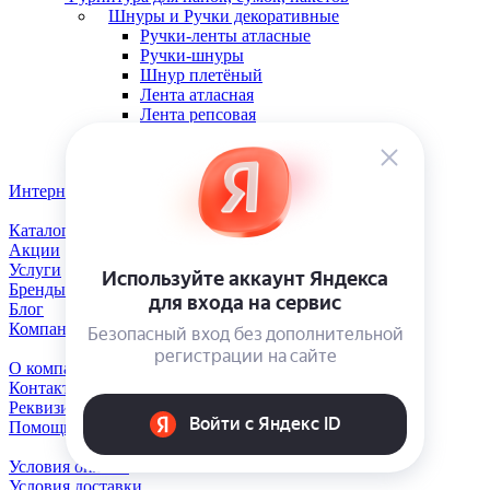
Шнуры и Ручки декоративные
Ручки-ленты атласные
Ручки-шнуры
Шнур плетёный
Лента атласная
Лента репсовая
Ручки-ленты репсовые
Интернет-магазин
Каталог
Акции
Услуги
Бренды
Блог
Компания
О компании
Контакты
Реквизиты
Помощь
Условия оплаты
Условия доставки