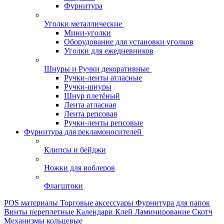
Фурнитура
Уголки металлические
Мини-уголки
Оборудование для установки уголков
Уголки для ежедневников
Шнуры и Ручки декоративные
Ручки-ленты атласные
Ручки-шнуры
Шнур плетёный
Лента атласная
Лента репсовая
Ручки-ленты репсовые
Фурнитура для рекламоносителей
Клипсы и бeйджи
Ножки для воблеров
Флагштоки
POS материалы
Торговые аксессуары
Фурнитура для папок
Винты переплетные
Календари
Клей
Ламинирование
Скотч
Механизмы кольцевые