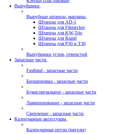
Клепки пластиковые
Вырубщики
Вырубные штанцы, марзаны
Штанцы для AD-1
Штанцы для Filepecker
Штанцы для KW-Trio
Штанцы для Rapid
Штанцы для Р30 и Т30
Вырубщики углов, отверстий
Запасные части
Fastbind - запасные части
Брошюровка - запасные части
Бумагорезальное - запасные части
Ламинирование - запасные части
Сверление - запасные части
Календарные аксессуары
Календарные петли (ригели)