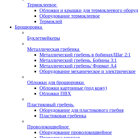
Термоклеевое
Обложки и крышки для термоклеевого обору
Оборудование термоклеевое
Термоклей
Брошюровка
Буклетмейкеры
Металлическая гребенка
Металлический гребень в бобинах/Шаг 2:1
Металлический гребень. Бобины 3:1
Металлический гребень/ Формат А4
Оборудование механическое и электрическое
Обложки для брошюровки
Обложки картонные (под кожу)
Обложки ПВХ
Пластиковый гребень
Оборудование для пластикового гребня
Пластиковая гребенка
Проволокошвейное
Оборудование проволокошвейное
Проволока круглая